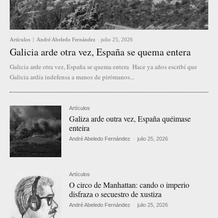
Artículos
André Abeledo Fernández
-
julio 25, 2026
Galicia arde otra vez, España se quema entera
Galicia arde otra vez, España se quema entera Hace ya años escribí que
Galicia ardía indefensa a manos de pirómanos...
Artículos
Galiza arde outra vez, España quéimase
enteira
André Abeledo Fernández
-
julio 25, 2026
Artículos
O circo de Manhattan: cando o imperio
disfraza o secuestro de xustiza
André Abeledo Fernández
-
julio 25, 2026