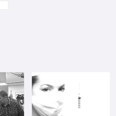
Sitio
web: