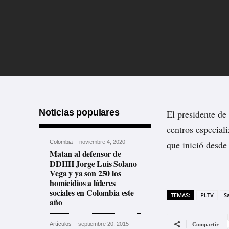
Noticias populares
El presidente de
centros especial
Colombia
noviembre 4, 2020
que inició desde
Matan al defensor de
DDHH Jorge Luis Solano
Vega y ya son 250 los
homicidios a líderes
sociales en Colombia este
TEMAS:
PLTV
S
año
Artículos
septiembre 20, 2015
Compartir