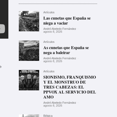
Artículos
Las cunetas que España se
niega a vaciar
André Abeledo Fernández
-
agosto 8, 2026
Artículos
As cunetas que España se
nega a baleirar
André Abeledo Fernández
-
agosto 8, 2026
o
Artículos
SIONISMO, FRANQUISMO
Y EL MONSTRUO DE
TRES CABEZAS: EL
PPVOX AL SERVICIO DEL
AMO
André Abeledo Fernández
-
agosto 8, 2026
Bélgica