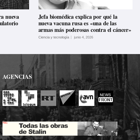
ra nueva
Jefa biomédica explica por qué la
ulatorio
nueva vacuna rusa es «una de las
armas más poderosas contra el cáncer»
Ciencia y tecnología
junio 4, 2026
AGENCIAS