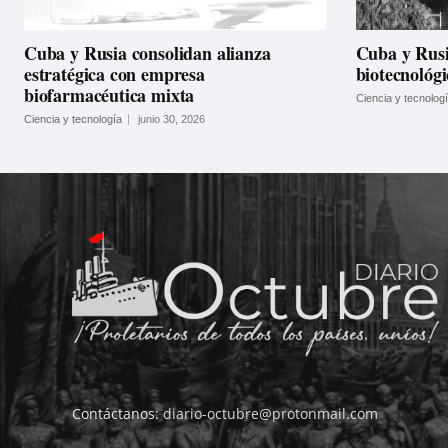
Cuba y Rusia consolidan alianza
Cuba y Rusi
estratégica con empresa
biotecnológi
biofarmacéutica mixta
Ciencia y tecnolog
Ciencia y tecnología
junio 30, 2026
Contáctanos:
diario-octubre@protonmail.com