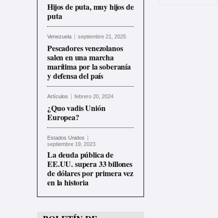
Hijos de puta, muy hijos de
puta
Venezuela
septiembre 21, 2025
Pescadores venezolanos
salen en una marcha
marítima por la soberanía
y defensa del país
Artículos
febrero 20, 2024
¿Quo vadis Unión
Europea?
Estados Unidos
septiembre 19, 2023
La deuda pública de
EE.UU. supera 33 billones
de dólares por primera vez
en la historia