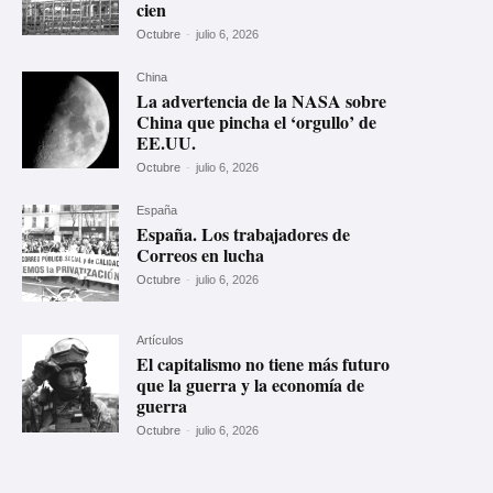
cien
Octubre
-
julio 6, 2026
China
La advertencia de la NASA sobre
China que pincha el ‘orgullo’ de
EE.UU.
Octubre
-
julio 6, 2026
España
España. Los trabajadores de
Correos en lucha
Octubre
-
julio 6, 2026
Artículos
El capitalismo no tiene más futuro
que la guerra y la economía de
guerra
Octubre
-
julio 6, 2026