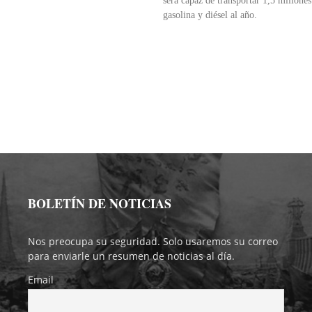
será capaz de transportar 1,5 millones
gasolina y diésel al año.
BOLETÍN DE NOTICIAS
Nos preocupa su seguridad. Solo usaremos su correo
para enviarle un resumen de noticias al día.
Email