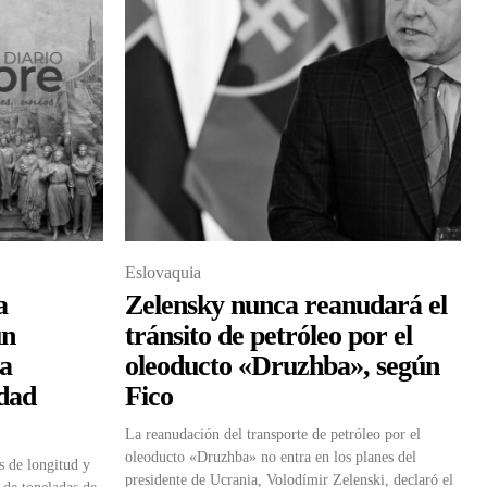
Eslovaquia
a
Zelensky nunca reanudará el
un
tránsito de petróleo por el
ra
oleoducto «Druzhba», según
idad
Fico
La reanudación del transporte de petróleo por el
oleoducto «Druzhba» no entra en los planes del
s de longitud y
presidente de Ucrania, Volodímir Zelenski, declaró el