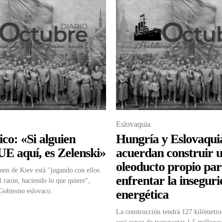
Eslovaquia
co: «Si alguien
Hungría y Eslovaqui
 UE aquí, es Zelenski»
acuerdan construir 
oleoducto propio pa
imen de Kiev está "jugando con ellos
enfrentar la insegur
l ratón, haciendo lo que quiere",
 Gobierno eslovaco.
energética
La construcción tendrá 127 kilómetro