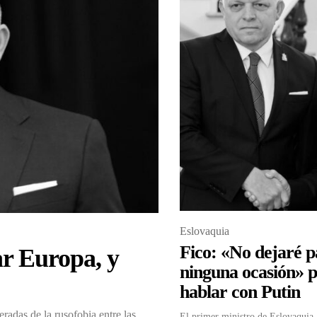
Eslovaquia
Fico: «No dejaré p
ar Europa, y
ninguna ocasión» 
hablar con Putin
radas de la rusofobia entre las
El primer ministro de Eslovaquia,