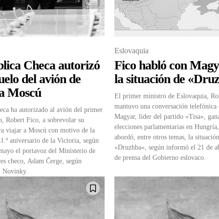
Eslovaquia
lica Checa autorizó
Fico habló con Magy
uelo del avión de
la situación de «Dru
ia Moscú
El primer ministro de Eslovaquia, Ro
mantuvo una conversación telefónica 
ca ha autorizado al avión del primer
Magyar, líder del partido «Tisa», gan
o, Robert Fico, a sobrevolar su
elecciones parlamentarias en Hungría,
ra viajar a Moscú con motivo de la
abordó, entre otros temas, la situació
1.º aniversario de la Victoria, según
«Druzhba», según informó el 21 de abr
mayo el portavoz del Ministerio de
de prensa del Gobierno eslovaco.
res checo, Adam Čerge, según
l Novinky.