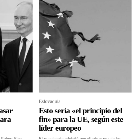
Eslovaquia
asar
Esto sería «el principio del
para
fin» para la UE, según este
líder europeo
 Robert Fico,
El mandatario advirtió que eliminar una de las