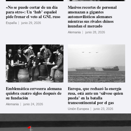
«No se puede cortar de un día
Masivos recortes de personal
para otro»: Un ‘hub’ español
amenazan a gigantes
pide frenar el veto al GNL ruso
automovilísticos alemanes
mientras sus rivales chinos
España
junio 29, 2026
inundan el mercado
Alemania
junio 28, 2026
Emblemática cervecera alemana
Europa, que rechazó la energía
quiebra cuatro siglos después de
rusa, está ante un ‘sálvese quien
su fundación
pueda’ en la batalla
transcontinental por el gas
Alemania
junio 24, 2026
Unión Europea
junio 23, 2026