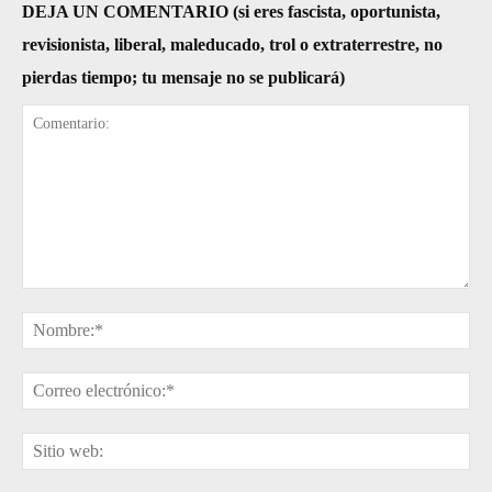
DEJA UN COMENTARIO (si eres fascista, oportunista,
revisionista, liberal, maleducado, trol o extraterrestre, no
pierdas tiempo; tu mensaje no se publicará)
Comentario:
No
Cor
ele
Sit
web