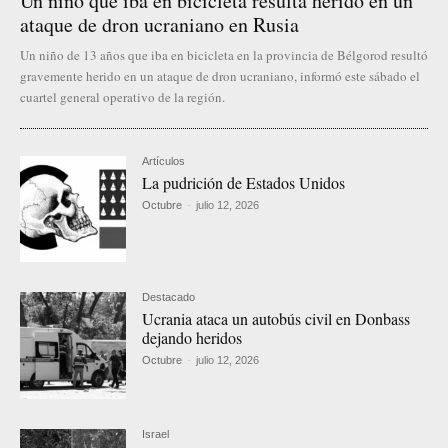
Un niño que iba en bicicleta resulta herido en un
ataque de dron ucraniano en Rusia
Un niño de 13 años que iba en bicicleta en la provincia de Bélgorod resultó
gravemente herido en un ataque de dron ucraniano, informó este sábado el
cuartel general operativo de la región.
Artículos
La pudrición de Estados Unidos
Octubre
-
julio 12, 2026
Destacado
Ucrania ataca un autobús civil en Donbass
dejando heridos
Octubre
-
julio 12, 2026
Israel