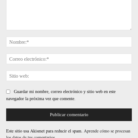
Comentario:
No
Cor
ele
Sit
web
Guardar mi nombre, correo electrónico y sitio web en este
navegador la próxima vez que comente.
Este sitio usa Akismet para reducir el spam.
Aprende cómo se procesan
los datos de tus comentarios.