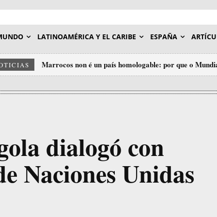
MUNDO
LATINOAMÉRICA Y EL CARIBE
ESPAÑA
ARTÍCU
Marrocos non é un país homologable: por que o Mundia
OTICIAS
insulto ao deporte.
gola dialogó con
 de Naciones Unidas