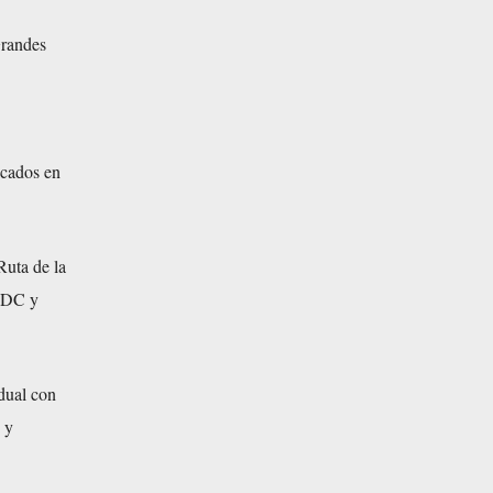
Grandes
icados en
Ruta de la
 RDC y
dual con
 y