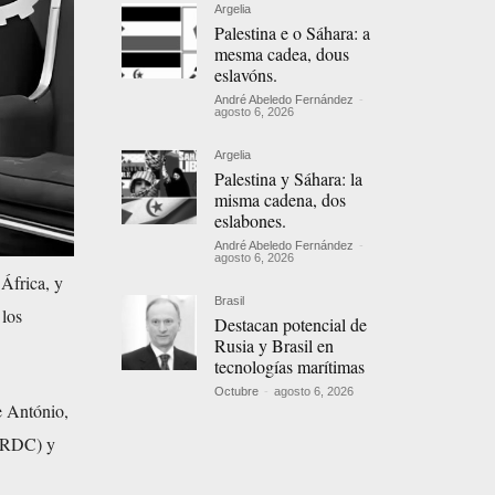
Argelia
Palestina e o Sáhara: a
mesma cadea, dous
eslavóns.
André Abeledo Fernández
-
agosto 6, 2026
Argelia
Palestina y Sáhara: la
misma cadena, dos
eslabones.
André Abeledo Fernández
-
agosto 6, 2026
 África, y
Brasil
 los
Destacan potencial de
Rusia y Brasil en
tecnologías marítimas
Octubre
-
agosto 6, 2026
e António,
 (RDC) y