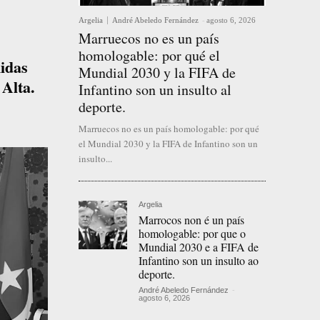
Argelia
André Abeledo Fernández
-
agosto 6, 2026
Marruecos no es un país
homologable: por qué el
nidas
Mundial 2030 y la FIFA de
 Alta.
Infantino son un insulto al
deporte.
Marruecos no es un país homologable: por qué
el Mundial 2030 y la FIFA de Infantino son un
insulto...
Argelia
Marrocos non é un país
homologable: por que o
Mundial 2030 e a FIFA de
Infantino son un insulto ao
deporte.
André Abeledo Fernández
-
agosto 6, 2026