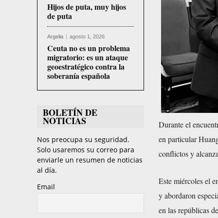
Hijos de puta, muy hijos
de puta
Argelia
agosto 1, 2026
Ceuta no es un problema
migratorio: es un ataque
geoestratégico contra la
soberanía española
BOLETÍN DE
NOTICIAS
Durante el encuentr
en particular Huang
Nos preocupa su seguridad.
Solo usaremos su correo para
conflictos y alcanza
enviarle un resumen de noticias
al día.
Este miércoles el e
Email
y abordaron especi
en las repúblicas d