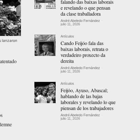
falando das baixas laborais
e revelando o que pensan
da clase traballadora
André Abeledo Fernández
-
julio 11, 2026
Artículos
s lanzaron
Cando Feijóo fala das
baixas laborais, retrata o
verdadeiro proxecto da
dereita
 atentado
André Abeledo Fernández
-
julio 11, 2026
Artículos
Feijóo, Ayuso, Abascal;
hablando de las bajas
laborales y revelando lo que
piensan de los trabajadores
os
André Abeledo Fernández
-
julio 11, 2026
solemne