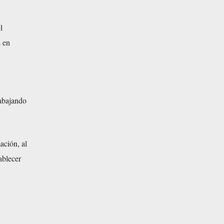
l
s en
rabajando
ación, al
ablecer