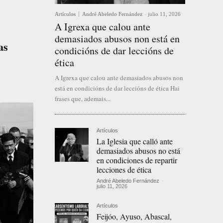
Artículos
André Abeledo Fernández
-
julio 11, 2026
A Igrexa que calou ante
demasiados abusos non está en
as
condicións de dar leccións de
ética
A Igrexa que calou ante demasiados abusos non
está en condicións de dar leccións de ética Hai
frases que, ademais...
Artículos
La Iglesia que calló ante
demasiados abusos no está
en condiciones de repartir
lecciones de ética
André Abeledo Fernández
-
julio 11, 2026
Artículos
Feijóo, Ayuso, Abascal,