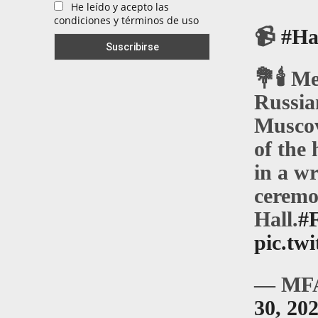
He leído y acepto las
condiciones y términos de uso
📹
#Ha
💐🕯 M
Russia
Muscovi
of the 
in a w
ceremo
Hall.
#
pic.t
— MFA
30, 20