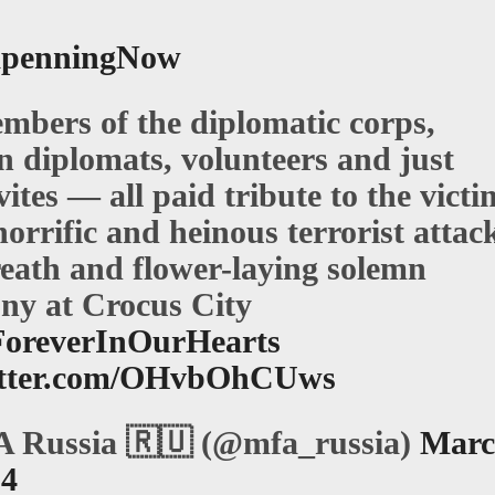
penningNow
embers of the diplomatic corps,
n diplomats, volunteers and just
tes — all paid tribute to the victi
horrific and heinous terrorist attac
reath and flower-laying solemn
ny at Crocus City
ForeverInOurHearts
witter.com/OHvbOhCUws
 Russia 🇷🇺 (@mfa_russia)
Marc
24