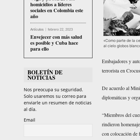
homicidios a líderes
sociales en Colombia este
año
Artículos
febrero 22, 2023
Envejecer con más salud
«Como parte de la ce
es posible y Cuba hace
al cielo globos blanco
para ello
Embajadores y auto
terrorista en Crocu
BOLETÍN DE
NOTICIAS
De acuerdo al Mini
Nos preocupa su seguridad.
Solo usaremos su correo para
diplomáticas y orga
enviarle un resumen de noticias
al día.
“Miembros del cuer
Email
rindieron homenaje 
con colocación de f