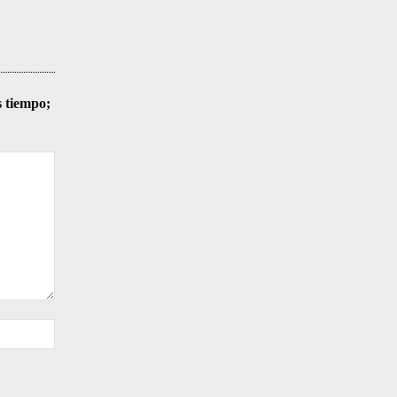
s tiempo;
Sitio
web: