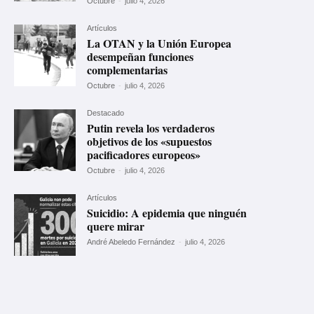
Octubre
-
julio 4, 2026
Artículos
La OTAN y la Unión Europea
desempeñan funciones
complementarias
Octubre
-
julio 4, 2026
Destacado
Putin revela los verdaderos
objetivos de los «supuestos
pacificadores europeos»
Octubre
-
julio 4, 2026
Artículos
Suicidio: A epidemia que ninguén
quere mirar
André Abeledo Fernández
-
julio 4, 2026