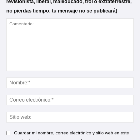
revisionista, liberal, maleducado, trol o extraterrestre,
no pierdas tiempo; tu mensaje no se publicará)
Comentario:
No
Cor
ele
Sit
web
Guardar mi nombre, correo electrónico y sitio web en este