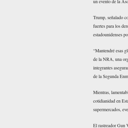
un evento de la As
Trump, señalado c
fuertes para los de
estadounidenses por
“Mantendré esas glo
de la NRA, una org
integrantes aseguran
de la Segunda Enm
Mientras, lamentabl
cotidianidad en Est
supermercados, even
El rastreador Gun 