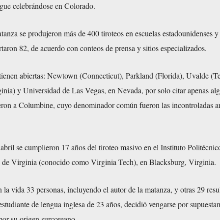
sigue celebrándose en Colorado.
atanza se produjeron más de 400 tiroteos en escuelas estadounidenses y 
taron 82, de acuerdo con conteos de prensa y sitios especializados.
tienen abiertas: Newtown (Connecticut), Parkland (Florida), Uvalde (Te
ginia) y Universidad de Las Vegas, en Nevada, por solo citar apenas al
ieron a Columbine, cuyo denominador común fueron las incontroladas a
 abril se cumplieron 17 años del tiroteo masivo en el Instituto Politécnic
l de Virginia (conocido como Virginia Tech), en Blacksburg, Virginia.
 la vida 33 personas, incluyendo el autor de la matanza, y otras 29 resu
estudiante de lengua inglesa de 23 años, decidió vengarse por supuesta
por su origen surcoreano.