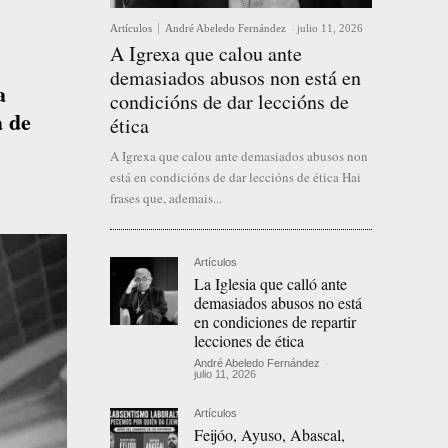
Artículos
André Abeledo Fernández
-
julio 11, 2026
A Igrexa que calou ante
demasiados abusos non está en
a
condicións de dar leccións de
a de
ética
A Igrexa que calou ante demasiados abusos non
está en condicións de dar leccións de ética Hai
frases que, ademais...
Artículos
La Iglesia que calló ante
demasiados abusos no está
en condiciones de repartir
lecciones de ética
André Abeledo Fernández
-
julio 11, 2026
Artículos
Feijóo, Ayuso, Abascal,