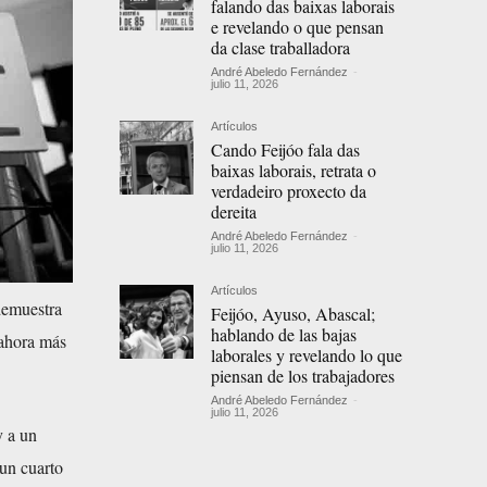
falando das baixas laborais
e revelando o que pensan
da clase traballadora
André Abeledo Fernández
-
julio 11, 2026
Artículos
Cando Feijóo fala das
baixas laborais, retrata o
verdadeiro proxecto da
dereita
André Abeledo Fernández
-
julio 11, 2026
Artículos
demuestra
Feijóo, Ayuso, Abascal;
hablando de las bajas
 ahora más
laborales y revelando lo que
piensan de los trabajadores
André Abeledo Fernández
-
julio 11, 2026
y a un
 un cuarto