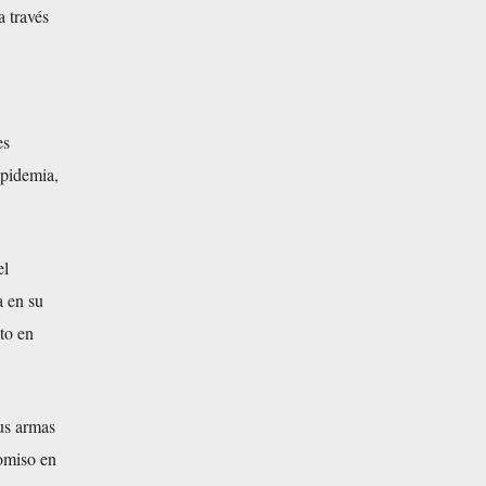
 través
es
epidemia,
el
a en su
to en
us armas
romiso en