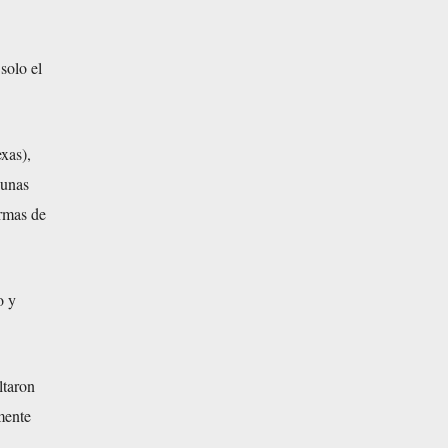
solo el
xas),
gunas
rmas de
o y
ltaron
mente