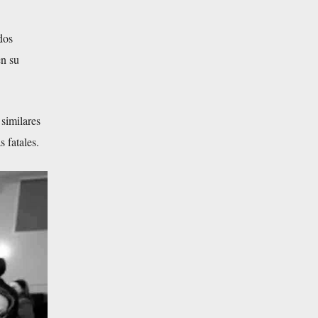
dos
en su
similares
s fatales.