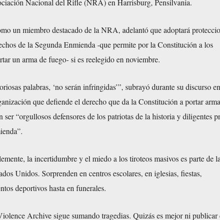
ociación Nacional del Rifle (NRA) en Harrisburg, Pensilvania.
omo un miembro destacado de la NRA, adelantó que adoptará protecci
rechos de la Segunda Enmienda -que permite por la Constitución a los
tar un arma de fuego- si es reelegido en noviembre.
riosas palabras, ‘no serán infringidas’”, subrayó durante su discurso en
anización que defiende el derecho que da la Constitución a portar arma
 ser “orgullosos defensores de los patriotas de la historia y diligentes p
ienda”.
emente, la incertidumbre y el miedo a los tiroteos masivos es parte de l
ados Unidos. Sorprenden en centros escolares, en iglesias, fiestas,
tos deportivos hasta en funerales.
Violence Archive sigue sumando tragedias. Quizás es mejor ni publicar 