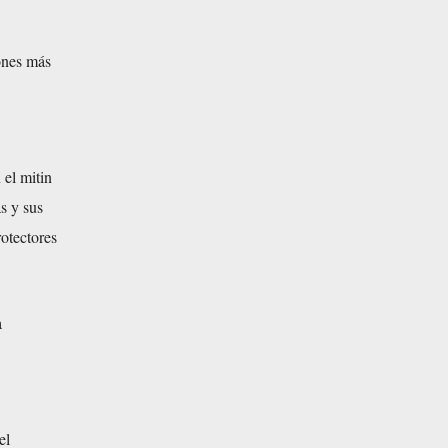
ones más
 el mitin
s y sus
rotectores
a
el