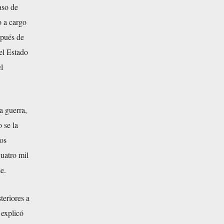
aso de
o a cargo
spués de
el Estado
l
a guerra,
 se la
tos
uatro mil
e.
teriores a
 explicó