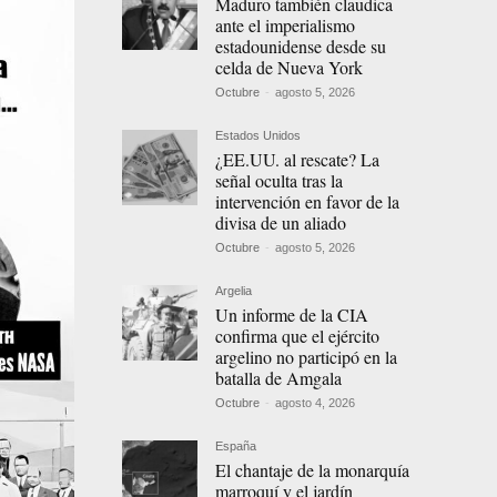
Maduro también claudica
ante el imperialismo
estadounidense desde su
celda de Nueva York
Octubre
-
agosto 5, 2026
Estados Unidos
¿EE.UU. al rescate? La
señal oculta tras la
intervención en favor de la
divisa de un aliado
Octubre
-
agosto 5, 2026
Argelia
Un informe de la CIA
confirma que el ejército
argelino no participó en la
batalla de Amgala
Octubre
-
agosto 4, 2026
España
El chantaje de la monarquía
marroquí y el jardín