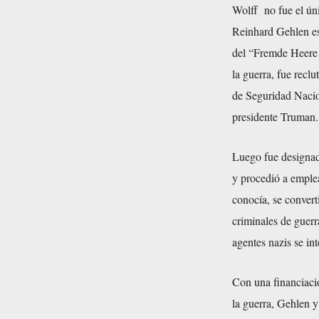
Wolff no fue el úni
Reinhard Gehlen es 
del “Fremde Heere O
la guerra, fue recl
de Seguridad Nacio
presidente Truman.
Luego fue designado
y procedió a emple
conocía, se convert
criminales de guerr
agentes nazis se in
Con una financiació
la guerra, Gehlen 