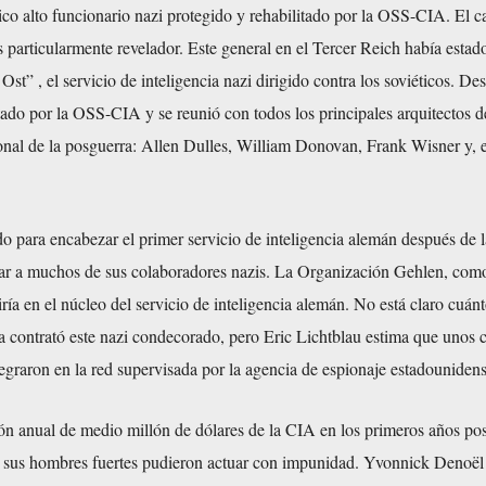
co alto funcionario nazi protegido y rehabilitado por la OSS-CIA. El c
particularmente revelador. Este general en el Tercer Reich había estad
st” , el servicio de inteligencia nazi dirigido contra los soviéticos. De
utado por la OSS-CIA y se reunió con todos los principales arquitectos d
nal de la posguerra: Allen Dulles, William Donovan, Frank Wisner y, e
 para encabezar el primer servicio de inteligencia alemán después de l
ar a muchos de sus colaboradores nazis. La Organización Gehlen, como
iría en el núcleo del servicio de inteligencia alemán. No está claro cuán
a contrató este nazi condecorado, pero Eric Lichtblau estima que unos c
tegraron en la red supervisada por la agencia de espionaje estadounidens
n anual de medio millón de dólares de la CIA en los primeros años pos
y sus hombres fuertes pudieron actuar con impunidad. Yvonnick Denoël