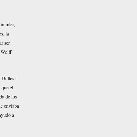
Himmler,
s, la
ar ser
e Wolff
a Dulles la
 que el
da de los
ue enviaba
 ayudó a