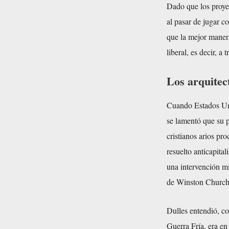
Dado que los proyec
al pasar de jugar co
que la mejor manera
liberal, es decir, 
Los arquitect
Cuando Estados Uni
se lamentó que su 
cristianos arios pr
resuelto anticapita
una intervención mi
de Winston Churchil
Dulles entendió, c
Guerra Fría, era e