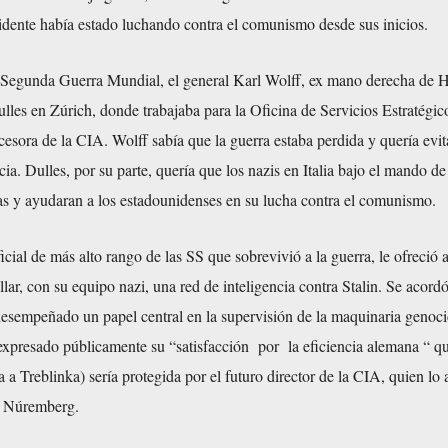
cidente había estado luchando contra el comunismo desde sus inicios.
la Segunda Guerra Mundial, el general Karl Wolff, ex mano derecha de 
ulles en Zúrich, donde trabajaba para la Oficina de Servicios Estratégico
esora de la CIA. Wolff sabía que la guerra estaba perdida y quería evit
icia. Dulles, por su parte, quería que los nazis en Italia bajo el mando d
as y ayudaran a los estadounidenses en su lucha contra el comunismo.
icial de más alto rango de las SS que sobrevivió a la guerra, le ofreció 
lar, con su equipo nazi, una red de inteligencia contra Stalin. Se acordó
desempeñado un papel central en la supervisión de la maquinaria genoci
 expresado públicamente su “satisfacción por la eficiencia alemana “ q
a a Treblinka) sería protegida por el futuro director de la CIA, quien lo
de Núremberg.