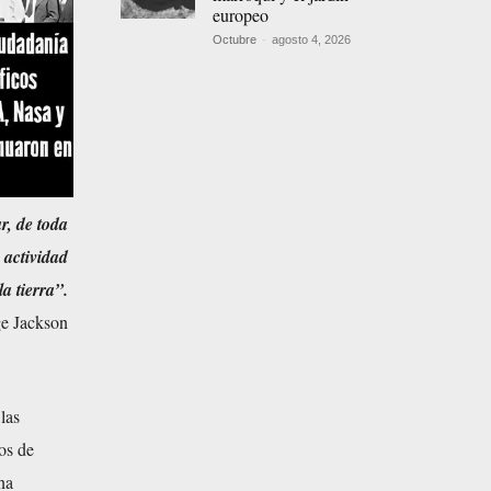
europeo
Octubre
-
agosto 4, 2026
r, de toda
 actividad
la tierra”.
ge Jackson
las
os de
na