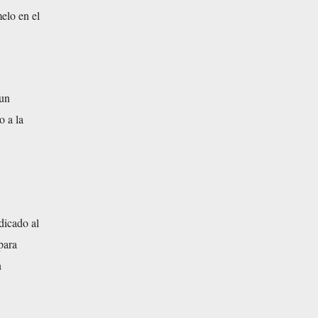
elo en el
 un
o a la
dicado al
para
n