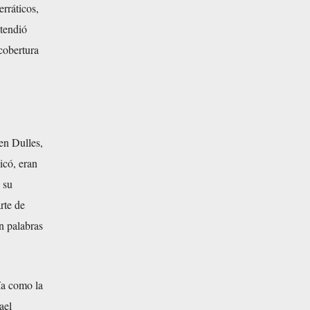
rráticos,
ntendió
cobertura
en Dulles,
icó, eran
 su
rte de
n palabras
ía como la
ael