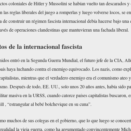
tos coloniales de Hitler y Mussolini se habían vuelto tan descarados y e
n las reglas liberales del juego a romperlas y luego volverse locos, se e
 de construir un régimen fascista internacional debía hacerse bajo una 
a través de operaciones clandestinas que mantuvieran una fachada liberal.
os de la internacional fascista
dos entró en la Segunda Guerra Mundial, el futuro jefe de la CIA, All
país haya luchando contra el enemigo equivocado. Los nazis, como expl
ocapitalistas, mientras que el verdadero enemigo era el comunismo ateo y
lismo. Después de todo, EE. UU., solo unos 20 años antes, había sido pa
litar masiva en la URSS, cuando catorce países capitalistas buscaron, e
l , “estrangular al bebé bolchevique en su cuna”.
omo muchos de sus colegas en el gobierno, que lo que luego se conocer
n realidad la vieja guerra, como ha argumentado convincentemente Mich