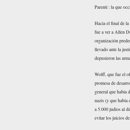
Parenti : la que oc
Hacia el final de 
fue a ver a Allen D
organización predec
llevado ante la just
depusieron las arm
Wolff, que fue el of
promesa de desarrol
general que había 
nazis (y que había
a 5.000 judíos al dí
evitar los juicios 