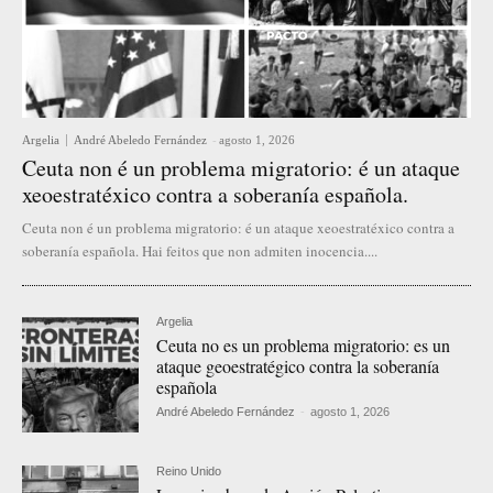
Argelia
André Abeledo Fernández
-
agosto 1, 2026
Ceuta non é un problema migratorio: é un ataque
xeoestratéxico contra a soberanía española.
Ceuta non é un problema migratorio: é un ataque xeoestratéxico contra a
soberanía española. Hai feitos que non admiten inocencia....
Argelia
Ceuta no es un problema migratorio: es un
ataque geoestratégico contra la soberanía
española
André Abeledo Fernández
-
agosto 1, 2026
Reino Unido