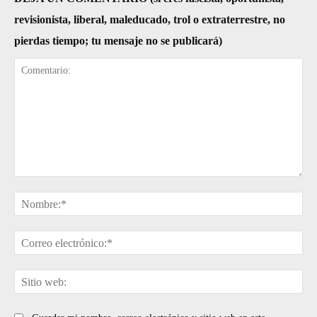
revisionista, liberal, maleducado, trol o extraterrestre, no
pierdas tiempo; tu mensaje no se publicará)
Comentario:
No
Cor
ele
Sit
web