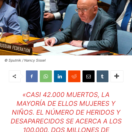
© Sputnik / Nancy Sissel
«CASI 42.000 MUERTOS, LA
MAYORÍA DE ELLOS MUJERES Y
NIÑOS. EL NÚMERO DE HERIDOS Y
DESAPARECIDOS SE ACERCA A LOS
100.000. DOS MILLONES DE