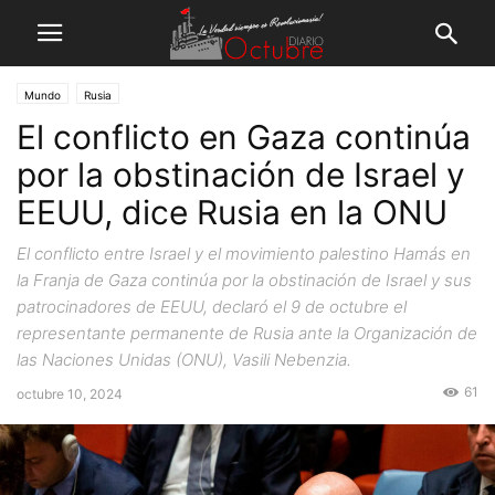
Mundo
Rusia
El conflicto en Gaza continúa
por la obstinación de Israel y
EEUU, dice Rusia en la ONU
El conflicto entre Israel y el movimiento palestino Hamás en
la Franja de Gaza continúa por la obstinación de Israel y sus
patrocinadores de EEUU, declaró el 9 de octubre el
representante permanente de Rusia ante la Organización de
las Naciones Unidas (ONU), Vasili Nebenzia.
61
octubre 10, 2024