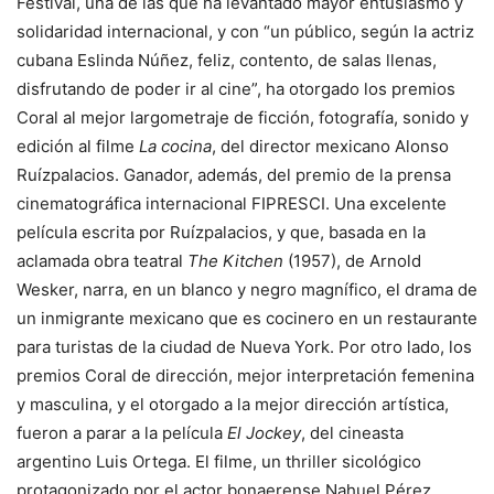
Festival, una de las que ha levantado mayor entusiasmo y
solidaridad internacional, y con “un público, según la actriz
cubana Eslinda Núñez, feliz, contento, de salas llenas,
disfrutando de poder ir al cine”, ha otorgado los premios
Coral al mejor largometraje de ficción, fotografía, sonido y
edición al filme
La cocina
, del director mexicano Alonso
Ruízpalacios. Ganador, además, del premio de la prensa
cinematográfica internacional FIPRESCI. Una excelente
película escrita por Ruízpalacios, y que, basada en la
aclamada obra teatral
The Kitchen
(1957), de Arnold
Wesker, narra, en un blanco y negro magnífico, el drama de
un inmigrante mexicano que es cocinero en un restaurante
para turistas de la ciudad de Nueva York. Por otro lado, los
premios Coral de dirección, mejor interpretación femenina
y masculina, y el otorgado a la mejor dirección artística,
fueron a parar a la película
El Jockey
, del cineasta
argentino Luis Ortega. El filme, un thriller sicológico
protagonizado por el actor bonaerense Nahuel Pérez