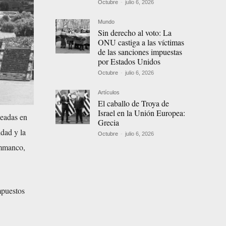
Octubre
-
julio 6, 2026
Mundo
Sin derecho al voto: La
ONU castiga a las víctimas
de las sanciones impuestas
por Estados Unidos
Octubre
-
julio 6, 2026
Artículos
El caballo de Troya de
Israel en la Unión Europea:
leadas en
Grecia
idad y la
Octubre
-
julio 6, 2026
ammanco,
mpuestos