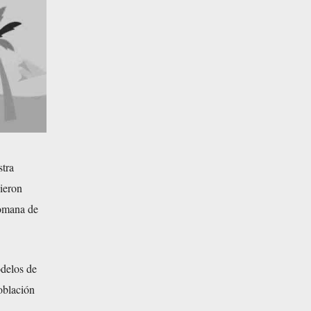
stra
ieron
romana de
odelos de
oblación