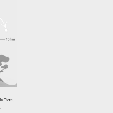
a Tierra,
a