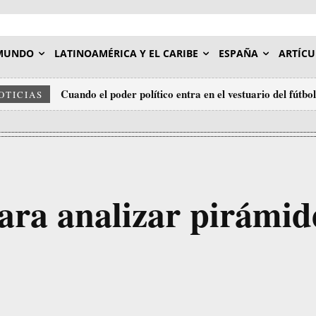
MUNDO
LATINOAMÉRICA Y EL CARIBE
ESPAÑA
ARTÍCU
Cuando el poder político entra en el vestuario del fútbol
La represión política no conoce límites en los países 
OTICIAS
ara analizar pirámid