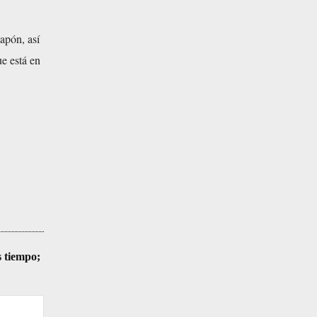
apón, así
ue está en
s tiempo;