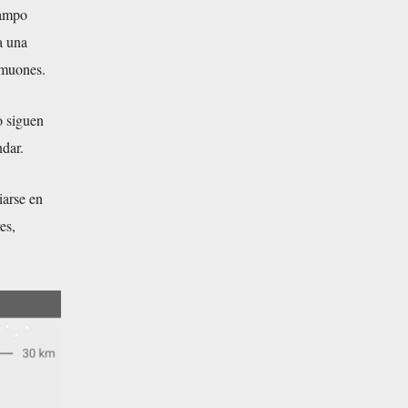
campo
a una
s muones.
o siguen
ndar.
iarse en
es,