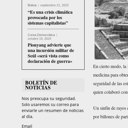
Bolivia
septiembre 21, 2023
“Es una crisis climática
provocada por los
sistemas capitalistas”
Corea Democrática
octubre 19, 2024
Pionyang advierte que
una incursión militar de
Seúl «será vista como
declaración de guerra»
En cierto modo, la
medicina para obten
BOLETÍN DE
seguridad de las es
NOTICIAS
quien colaboró con
Nos preocupa su seguridad.
Solo usaremos su correo para
Un sinfín de rayos 
enviarle un resumen de noticias
por billones de par
al día.
Email