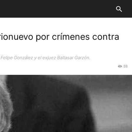
rrionuevo por crímenes contra
Felipe González y el exjuez Baltasar Garzón.
88