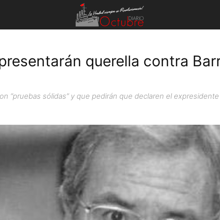
 presentarán querella contra Ba
n “pruebas sólidas” y que pedirán que declaren el expresidente 