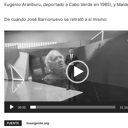
Eugenio Aranburu, deportado a Cabo Verde en 1985), y Maider
De cuando José Barrionuevo se retrató a sí mismo:
Reproductor
de
vídeo
00:00
01:16
FUENTE
insurgente.org