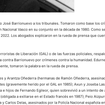
tro José Barrionuevo a los tribunales. Tomaron como base los c
n Nacional Vasco en su conjunto en la década de 1980. Como se
2022. Los abogados explicaron en la rueda de prensa que cuent
rroristas de Liberación (GAL) o de las fuerzas policiales, respa
contra Barrionuevo por crímenes contra la humanidad. Edurne 
nte, tomaron la palabra en la rueda de prensa.
ourdes y Arantza Oñederra (hermanas de Ramón Oñederra, asesina
tes (gravemente herido por el GAL en 1985); Axun y Joseba Las
da e hijos de Fernando Egileor, quien sobrevivió a un intento d
obligada a exiliarse en el Estado francés en 1987); Peio Aizpuru
a y Carlos Delas, asesinados por la Policía Nacional española e