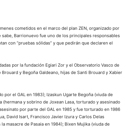
rímenes cometidos en el marco del plan ZEN, organizado por
 sabe, Barrionuevo fue uno de los principales responsables
an con “pruebas sólidas” y que pedirán que declaren el
ldadas por la fundación Egiari Zor y el Observatorio Vasco de
Brouard y Begoña Galdeano, hijas de Santi Brouard y Xabier
do por el GAL en 1983); Izaskun Ugarte Begoña (viuda de
a (hermana y sobrino de Joxean Lasa, torturado y asesinado
e asesinato por parte del GAL en 1985 y fue torturado en 1986
a, David Isart, Francisco Javier Izura y Carlos Delas
n la masacre de Pasaia en 1984); Bixen Mujika (viuda de