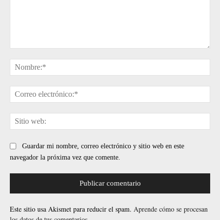
Comentario:
No
Cor
ele
Sit
web
Guardar mi nombre, correo electrónico y sitio web en este
navegador la próxima vez que comente.
Este sitio usa Akismet para reducir el spam.
Aprende cómo se procesan
los datos de tus comentarios.