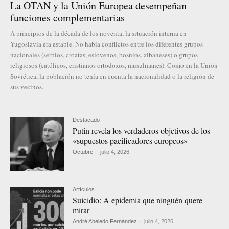
La OTAN y la Unión Europea desempeñan
funciones complementarias
A principios de la década de los noventa, la situación interna en
Yugoslavia era estable. No había conflictos entre los diferentes grupos
nacionales (serbios, croatas, eslovenos, bosnios, albaneses) o grupos
religiosos (católicos, cristianos ortodoxos, musulmanes). Como en la Unión
Soviética, la población no tenía en cuenta la nacionalidad o la religión de
sus vecinos.
Destacado
Putin revela los verdaderos objetivos de los
«supuestos pacificadores europeos»
Octubre
-
julio 4, 2026
Artículos
Suicidio: A epidemia que ninguén quere
mirar
André Abeledo Fernández
-
julio 4, 2026