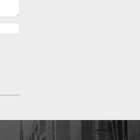
Sitio
web: