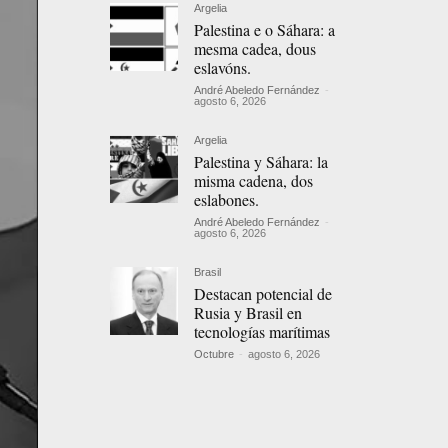
Argelia
Palestina e o Sáhara: a
mesma cadea, dous
eslavóns.
André Abeledo Fernández
-
agosto 6, 2026
Argelia
Palestina y Sáhara: la
misma cadena, dos
eslabones.
André Abeledo Fernández
-
agosto 6, 2026
Brasil
Destacan potencial de
Rusia y Brasil en
tecnologías marítimas
Octubre
-
agosto 6, 2026