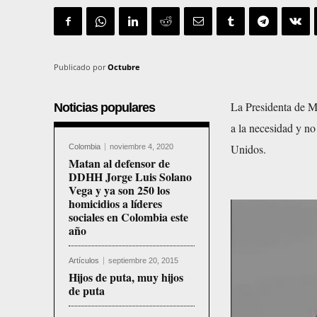
Publicado por
Octubre
La Presidenta de M
Noticias populares
a la necesidad y no
Unidos.
Colombia
noviembre 4, 2020
Matan al defensor de
DDHH Jorge Luis Solano
Vega y ya son 250 los
homicidios a líderes
R
sociales en Colombia este
año
e
p
Artículos
septiembre 20, 2015
r
Hijos de puta, muy hijos
de puta
o
d