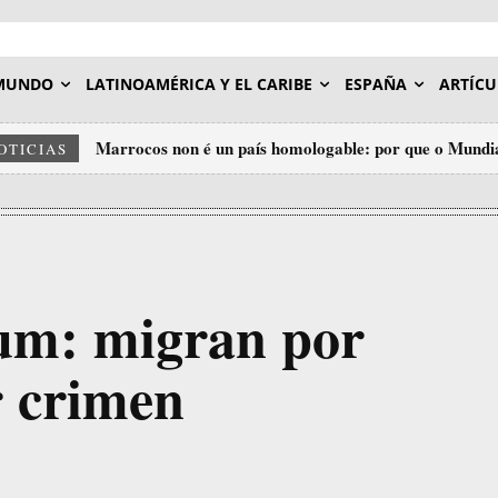
MUNDO
LATINOAMÉRICA Y EL CARIBE
ESPAÑA
ARTÍCU
Marrocos non é un país homologable: por que o Mundia
OTICIAS
insulto ao deporte.
um: migran por
r crimen