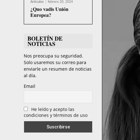
Artículos
febrero 20, 2024
¿Quo vadis Unión
u
Europea?
c
t
o
BOLETÍN DE
NOTICIAS
r
d
Nos preocupa su seguridad.
Solo usaremos su correo para
e
enviarle un resumen de noticias
v
al día.
í
Email
d
e
He leído y acepto las
o
condiciones y términos de uso