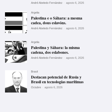
André Abeledo Fernández
-
agosto 6, 2026
Argelia
Palestina e o Sáhara: a mesma
cadea, dous eslavóns.
André Abeledo Fernández
-
agosto 6, 2026
Argelia
Palestina y Sáhara: la misma
cadena, dos eslabones.
André Abeledo Fernández
-
agosto 6, 2026
Brasil
Destacan potencial de Rusia y
Brasil en tecnologías marítimas
Octubre
-
agosto 6, 2026