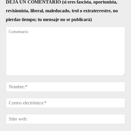
DEJA UN COMENTARIO (si eres fascista, oportunista,
revisionista, liberal, maleducado, trol o extraterrestre, no
pierdas tiempo; tu mensaje no se publicará)
Comentario:
No
Cor
ele
Sit
web