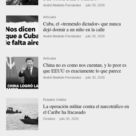
André Abeledo Fernández
-
julio 30, 2026
Artículos
Cuba, el «tremendo dictador» que nunca
dejó dormir a un niño en la calle
André Abeledo Fernández
-
julio 30, 2026
Artículos
China no es como nos cuentan, y lo peor es
que EEUU es exactamente lo que parece
André Abeledo Fernández
-
julio 30, 2026
Estados Unidos
La operación militar contra el narcotráfico en
el Caribe ha fracasado
Octubre
-
julio 30, 2026