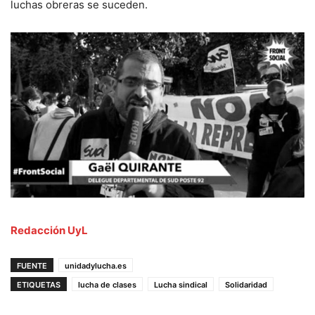
luchas obreras se suceden.
Redacción UyL
FUENTE
unidadylucha.es
ETIQUETAS
lucha de clases
Lucha sindical
Solidaridad