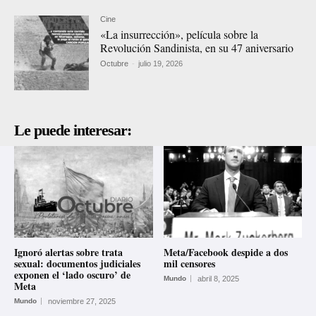
Cine
«La insurrección», película sobre la
Revolución Sandinista, en su 47 aniversario
Octubre
-
julio 19, 2026
Le puede interesar:
Ignoró alertas sobre trata
Meta/Facebook despide a dos
sexual: documentos judiciales
mil censores
exponen el ‘lado oscuro’ de
Mundo
abril 8, 2025
Meta
Mundo
noviembre 27, 2025