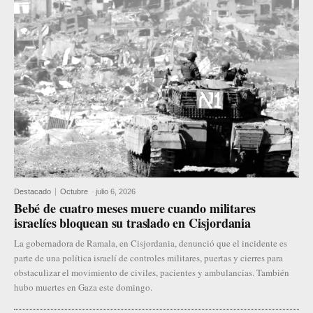
Destacado
Octubre
-
julio 6, 2026
Bebé de cuatro meses muere cuando militares
israelíes bloquean su traslado en Cisjordania
La gobernadora de Ramala, en Cisjordania, denunció que el incidente es
parte de una política israelí de controles militares, puertas y cierres para
obstaculizar el movimiento de civiles, pacientes y ambulancias. También
hubo muertes en Gaza este domingo.