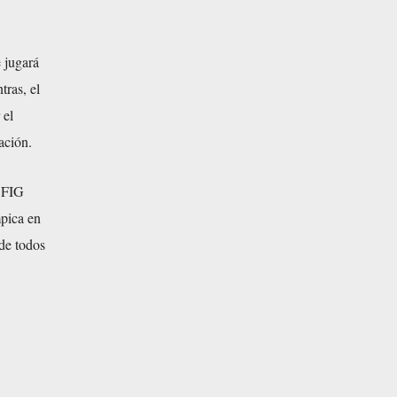
 jugará
tras, el
 el
ación.
a FIG
mpica en
de todos