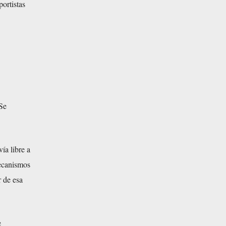
portistas
 Se
ía libre a
mecanismos
 de esa
e