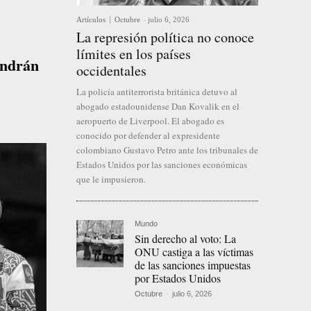
Artículos
Octubre
-
julio 6, 2026
La represión política no conoce
límites en los países
endrán
occidentales
La policía antiterrorista británica detuvo al
abogado estadounidense Dan Kovalik en el
aeropuerto de Liverpool. El abogado es
conocido por defender al expresidente
colombiano Gustavo Petro ante los tribunales de
Estados Unidos por las sanciones económicas
que le impusieron.
Mundo
Sin derecho al voto: La
ONU castiga a las víctimas
de las sanciones impuestas
por Estados Unidos
Octubre
-
julio 6, 2026