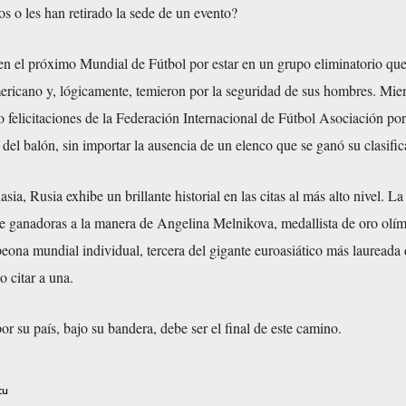
s o les han retirado la sede de un evento?
 en el próximo Mundial de Fútbol por estar en un grupo eliminatorio que
ericano y, lógicamente, temieron por la seguridad de sus hombres. Mien
do felicitaciones de la Federación Internacional de Fútbol Asociación por
a del balón, sin importar la ausencia de un elenco que se ganó su clasific
sia, Rusia exhibe un brillante historial en las citas al más alto nivel. L
de ganadoras a la manera de Angelina Melnikova, medallista de oro olí
ona mundial individual, tercera del gigante euroasiático más laureada 
o citar a una.
or su país, bajo su bandera, debe ser el final de este camino.
cu