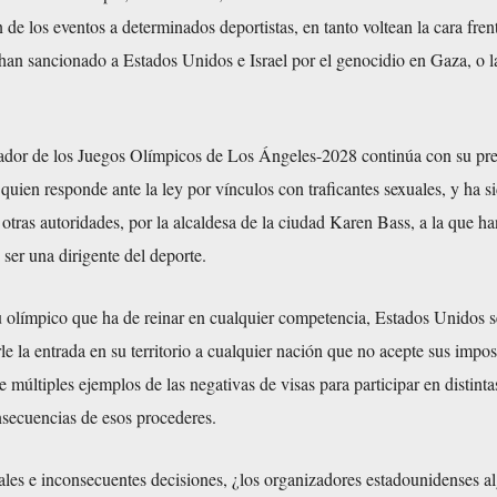
 de los eventos a determinados deportistas, en tanto voltean la cara fren
an sancionado a Estados Unidos e Israel por el genocidio en Gaza, o l
dor de los Juegos Olímpicos de Los Ángeles-2028 continúa con su pre
ien responde ante la ley por vínculos con traficantes sexuales, y ha s
e otras autoridades, por la alcaldesa de la ciudad Karen Bass, a la que ha
ser una dirigente del deporte.
u olímpico que ha de reinar en cualquier competencia, Estados Unidos s
le la entrada en su territorio a cualquier nación que no acepte sus impo
e múltiples ejemplos de las negativas de visas para participar en distinta
nsecuencias de esos procederes.
ales e inconsecuentes decisiones, ¿los organizadores estadounidenses a