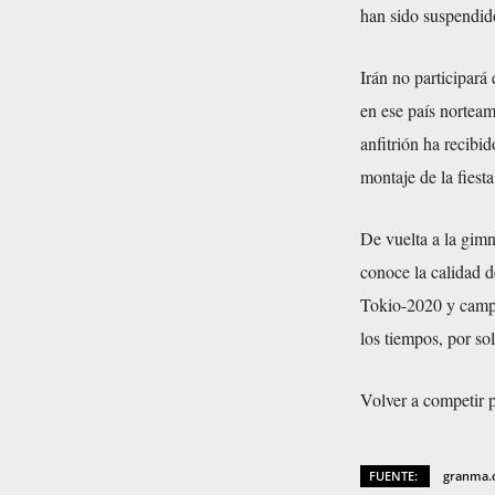
han sido suspendido
Irán no participará
en ese país norteam
anfitrión ha recibi
montaje de la fiest
De vuelta a la gimna
conoce la calidad 
Tokio-2020 y campe
los tiempos, por sol
Volver a competir p
FUENTE:
granma.