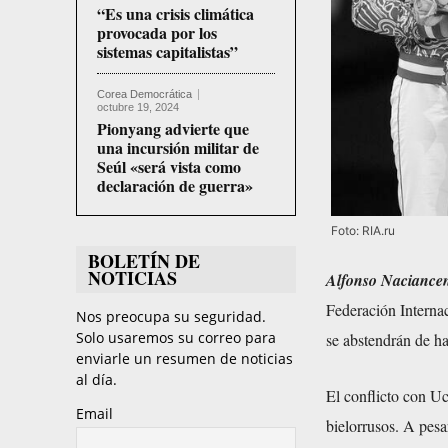
“Es una crisis climática
provocada por los
sistemas capitalistas”
Corea Democrática
octubre 19, 2024
Pionyang advierte que
una incursión militar de
Seúl «será vista como
declaración de guerra»
Foto: RIA.ru
BOLETÍN DE
NOTICIAS
Alfonso Naciance
Federación Internac
Nos preocupa su seguridad.
Solo usaremos su correo para
se abstendrán de ha
enviarle un resumen de noticias
al día.
El conflicto con Uc
Email
bielorrusos. A pesa