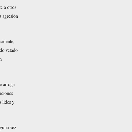
te a otros
a agresión
sidente,
ido vetado
n
e arroga
siciones
s lides y
lguna vez