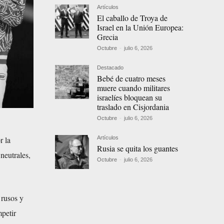
Artículos
El caballo de Troya de
Israel en la Unión Europea:
Grecia
Octubre
-
julio 6, 2026
Destacado
Bebé de cuatro meses
muere cuando militares
israelíes bloquean su
traslado en Cisjordania
Octubre
-
julio 6, 2026
r la
Artículos
Rusia se quita los guantes
neutrales,
Octubre
-
julio 6, 2026
 rusos y
mpetir