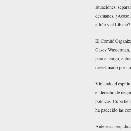
situaciones: separan
desmanes. ¿Acaso h
a Irán y el Líbano?
El Comité Organiza
Casey Wasserman, qu
para el cargo, entr
desestimado por no 
Violando el espírit
el derecho de negar
políticas. Cuba tien
ha padecido las co
Ante esas perjudici