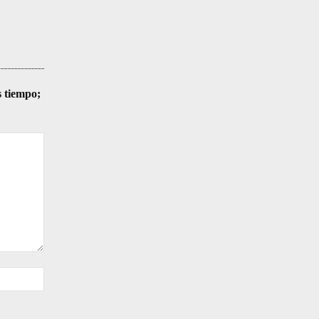
s tiempo;
Sitio
web: