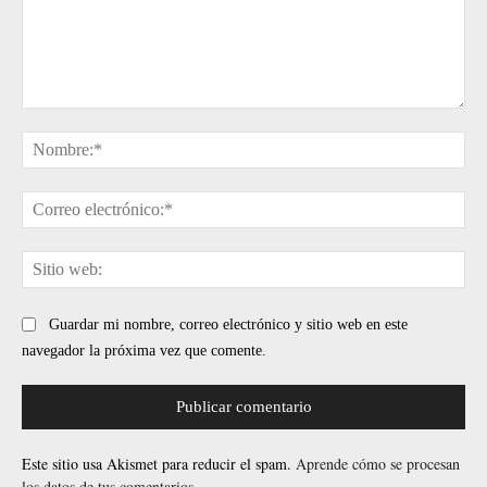
Comentario:
No
Cor
ele
Sit
web
Guardar mi nombre, correo electrónico y sitio web en este
navegador la próxima vez que comente.
Este sitio usa Akismet para reducir el spam.
Aprende cómo se procesan
los datos de tus comentarios.