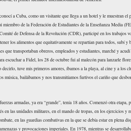
nocí a Cuba, como un visitante que llega a un hotel y le muestran el p
fui miembro de la Federación de Estudiantes de la Enseñanza Media (F
Comité de Defensa de la Revolución (CDR), participé en los trabajos vo
btener los alimentos que equitativamente se repartían para todos, subí y 
es que transportaban obreros, empleados y estudiantes, marché y acudí 
ra escuchar a Fidel, los 28 de octubre fui al malecón para lanzarle flore
decirlo, tuve mis primeros amores, íbamos a la playa, al cine y a los c
 música, bailábamos y nos transmitíamos furtivos el cariño que desbor
 fuerzas armadas, ya era “grande”, tenía 18 años. Comenzó otra etapa, 
s en las unidades militares, en el mando de tropas, en los ejercicios y 
ombate, en las guardias combativas en la que se debía estar en plena di
amenazas y provocaciones imperiales. En 1978, mientras se desarrollaba