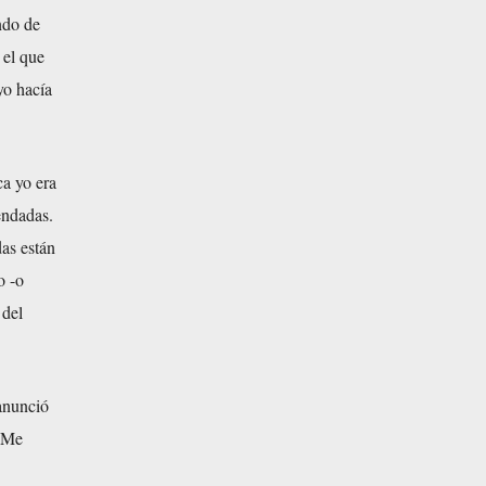
ndo de
 el que
yo hacía
ca yo era
endadas.
das están
o -o
 del
 anunció
. Me