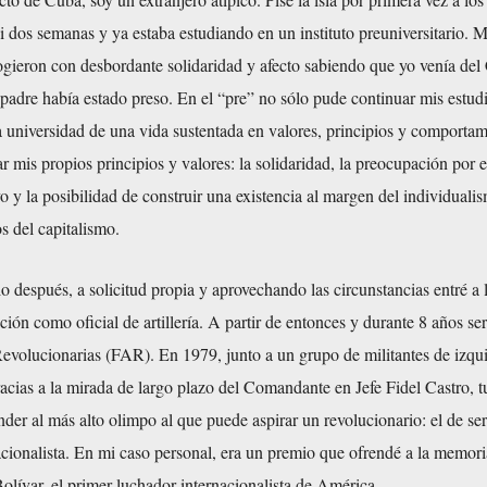
 dos semanas y ya estaba estudiando en un instituto preuniversitario. 
ieron con desbordante solidaridad y afecto sabiendo que yo venía del 
adre había estado preso. En el “pre” no sólo pude continuar mis estudi
 universidad de una vida sustentada en valores, principios y comportam
ar mis propios principios y valores: la solidaridad, la preocupación por e
vo y la posibilidad de construir una existencia al margen del individuali
 del capitalismo.
 después, a solicitud propia y aprovechando las circunstancias entré a 
ación como oficial de artillería. A partir de entonces y durante 8 años ser
volucionarias (FAR). En 1979, junto a un grupo de militantes de izqu
racias a la mirada de largo plazo del Comandante en Jefe Fidel Castro, t
nder al más alto olimpo al que puede aspirar un revolucionario: el de se
cionalista. En mi caso personal, era un premio que ofrendé a la memori
lívar, el primer luchador internacionalista de América.