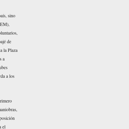
aís, sino
EEM),
luntarios,
bajé de
a la Plaza
s a
lubes
da a los
primero
maniobras,
sposición
 el