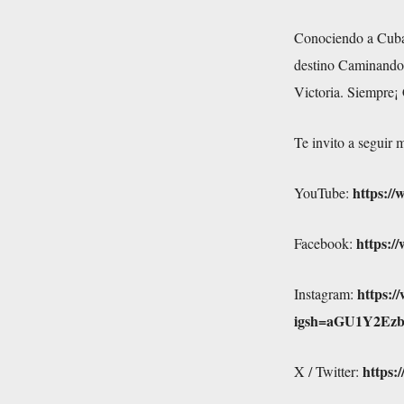
Conociendo a Cuba, 
destino Caminando 
Victoria. Siempre¡
Te invito a seguir m
https:/
YouTube:
https:/
Facebook:
https:/
Instagram:
igsh=aGU1Y2Ez
https:
X / Twitter: