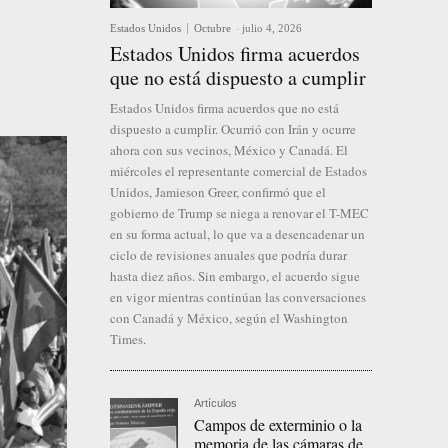
Estados Unidos
Octubre
-
julio 4, 2026
Estados Unidos firma acuerdos
que no está dispuesto a cumplir
Estados Unidos firma acuerdos que no está
dispuesto a cumplir. Ocurrió con Irán y ocurre
ahora con sus vecinos, México y Canadá. El
miércoles el representante comercial de Estados
Unidos, Jamieson Greer, confirmó que el
gobierno de Trump se niega a renovar el T-MEC
en su forma actual, lo que va a desencadenar un
ciclo de revisiones anuales que podría durar
hasta diez años. Sin embargo, el acuerdo sigue
en vigor mientras continúan las conversaciones
con Canadá y México, según el Washington
Times.
Artículos
Campos de exterminio o la
memoria de las cámaras de