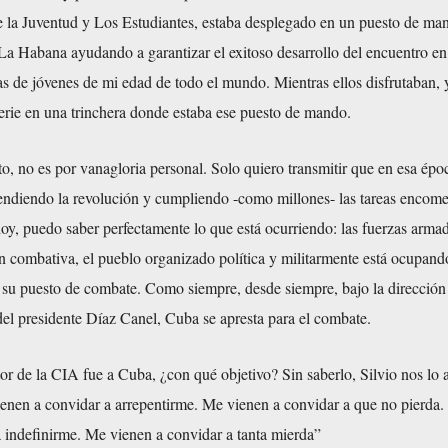
e la Juventud y Los Estudiantes, estaba desplegado en un puesto de ma
La Habana ayudando a garantizar el exitoso desarrollo del encuentro en
s de jóvenes de mi edad de todo el mundo. Mientras ellos disfrutaban, 
erie en una trinchera donde estaba ese puesto de mando.
to, no es por vanagloria personal. Solo quiero transmitir que en esa épo
ndiendo la revolución y cumpliendo -como millones- las tareas encom
oy, puedo saber perfectamente lo que está ocurriendo: las fuerzas arma
n combativa, el pueblo organizado política y militarmente está ocupand
- su puesto de combate. Como siempre, desde siempre, bajo la dirección
del presidente Díaz Canel, Cuba se apresta para el combate.
or de la CIA fue a Cuba, ¿con qué objetivo? Sin saberlo, Silvio nos lo
enen a convidar a arrepentirme. Me vienen a convidar a que no pierda
 indefinirme. Me vienen a convidar a tanta mierda”