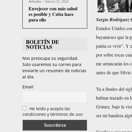
Artículos
febrero 22, 2023
Envejecer con más salud
es posible y Cuba hace
Sergio Rodríguez 
para ello
Estados Unidos con
bayameses que la pa
BOLETÍN DE
patria es vivir”. Y
NOTICIAS
por sobre rocas cu
Nos preocupa su seguridad.
me arrancarán los 
Solo usaremos su correo para
enviarle un resumen de noticias
antes de que Silvio 
al día.
Email
Ya a finales del s
habían trazado en 
Gómez, bajo la visi
He leído y acepto las
condiciones y términos de uso
ser mi bandera alg
Confieso que respec