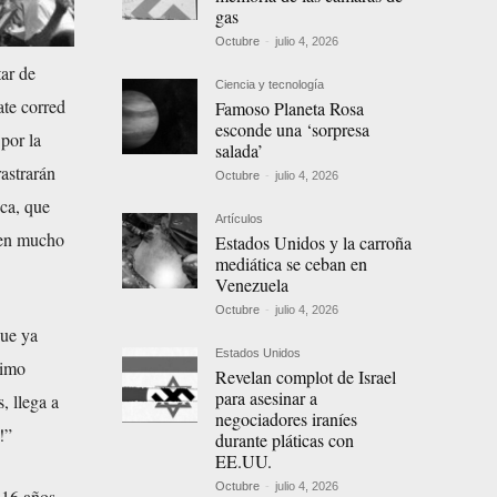
gas
Octubre
-
julio 4, 2026
ar de
Ciencia y tecnología
ate corred
Famoso Planeta Rosa
esconde una ‘sorpresa
por la
salada’
astrarán
Octubre
-
julio 4, 2026
ca, que
Artículos
ben mucho
Estados Unidos y la carroña
mediática se ceban en
Venezuela
Octubre
-
julio 4, 2026
que ya
Estados Unidos
ximo
Revelan complot de Israel
para asesinar a
, llega a
negociadores iraníes
!”
durante pláticas con
EE.UU.
Octubre
-
julio 4, 2026
 16 años,