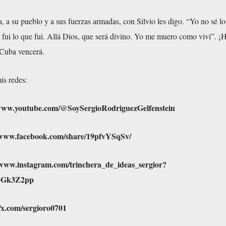
a su pueblo y a sus fuerzas armadas, con Silvio les digo. “Yo no sé lo
fui lo que fui. Allá Dios, que será divino. Yo me muero como viví”. ¡H
 Cuba vencerá.
is redes:
/www.youtube.com/@SoySergioRodriguezGelfenstein
/www.facebook.com/share/19pfvYSqSv/
/www.instagram.com/trinchera_de_ideas_sergior?
bGk3Z2pp
//x.com/sergioro0701