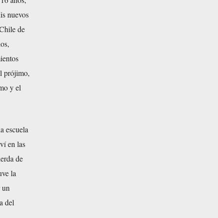
Mis nuevos
Chile de
os,
ientos
l prójimo,
smo y el
la escuela
ví en las
ierda de
uve la
r un
a del