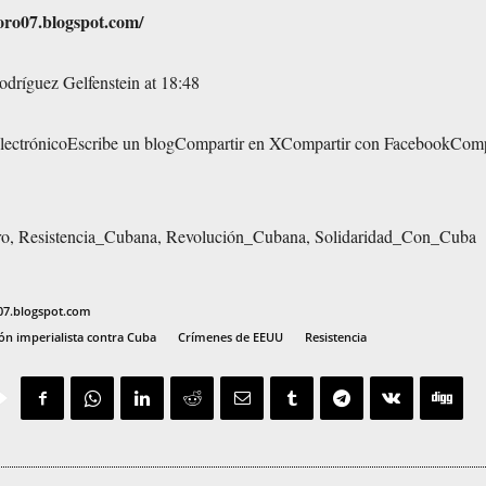
ioro07.blogspot.com/
odríguez Gelfenstein
at
18:48
lectrónico
Escribe un blog
Compartir en X
Compartir con Facebook
Comp
ro
,
Resistencia_Cubana
,
Revolución_Cubana
,
Solidaridad_Con_Cuba
07.blogspot.com
ón imperialista contra Cuba
Crímenes de EEUU
Resistencia