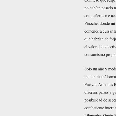
no habían pasado ni
compañeros me acog
Pinochet donde mi p
comencé a cursar la
que habrían de forj
el valor del colecti
consumismo propios
Solo un año y medio
militar, recibí form
Fuerzas Armadas Re
diversos países y g
posibilidad de asce
combatiente interna
Libertador Simón Bo