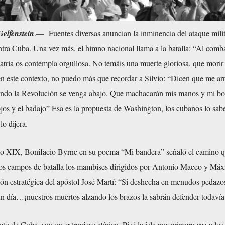
Gelfenstein
.— Fuentes diversas anuncian la inminencia del ataque milit
tra Cuba. Una vez más, el himno nacional llama a la batalla: “Al comb
tria os contempla orgullosa. No temáis una muerte gloriosa, que morir 
 en este contexto, no puedo más que recordar a Silvio: “Dicen que me arr
ando la Revolución se venga abajo. Que machacarán mis manos y mi bo
ojos y el badajo” Esa es la propuesta de Washington, los cubanos lo sa
lo dijera.
iglo XIX, Bonifacio Byrne en su poema “Mi bandera” señaló el camino 
los campos de batalla los mambises dirigidos por Antonio Maceo y Má
ón estratégica del apóstol José Martí: “Si deshecha en menudos pedazos
ún día…¡nuestros muertos alzando los brazos la sabrán defender todavía
to de Cuba, soy un extranjero atípico. Pisé la isla por primera vez a los