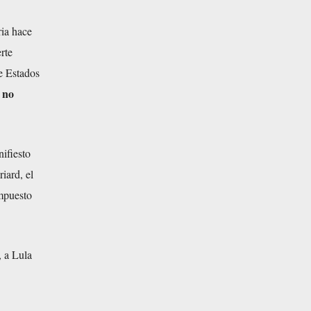
ria hace
rte
de Estados
e no
ifiesto
iard, el
impuesto
, a Lula