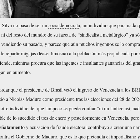
a Silva no pasa de ser un
socialdemócrata
, un individuo que para nada q
l ni del resto del mundo; de su faceta de “sindicalista metalúrgico” ya s
ir vendiendo su pasado, y parece que aún muchos ingenuos se lo compr
do repartir migajas (léase: limosna) a la población más perjudicada por 
iende, mientras procura que las ingentes e insultantes ganancias del gran
igan en aumento.
rdar que el presidente de Brasil vetó el ingreso de Venezuela a los BR
ó a Nicolás Maduro como presidente tras las elecciones del 28 de 2024
otro individuo del que tampoco se puede confiar “ni un tantico así, na
ble de lo sucedido el tres de enero y posteriormente en Venezuela, pero
señalamiento
y acusación de fraude electoral contribuyó a crear una nar
ontra el Gobierno de Maduro, que es lo que pretendía el imperialismo 