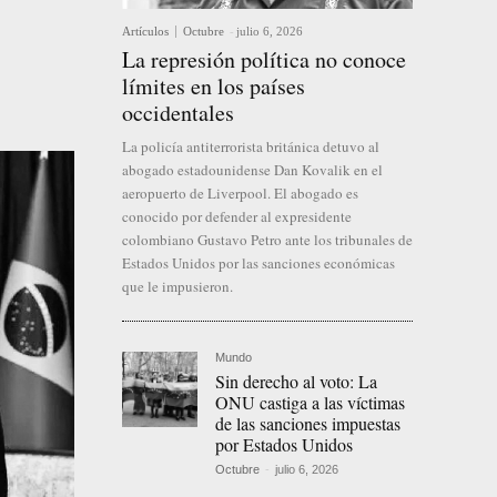
Artículos
Octubre
-
julio 6, 2026
La represión política no conoce
límites en los países
occidentales
La policía antiterrorista británica detuvo al
abogado estadounidense Dan Kovalik en el
aeropuerto de Liverpool. El abogado es
conocido por defender al expresidente
colombiano Gustavo Petro ante los tribunales de
Estados Unidos por las sanciones económicas
que le impusieron.
Mundo
Sin derecho al voto: La
ONU castiga a las víctimas
de las sanciones impuestas
por Estados Unidos
Octubre
-
julio 6, 2026