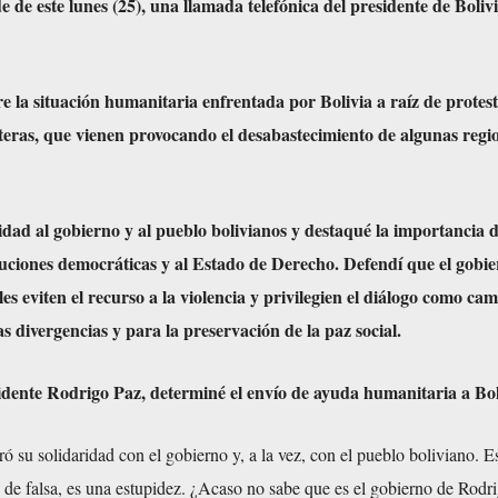
de de este lunes (25), una llamada telefónica del presidente de Bolivi
 la situación humanitaria enfrentada por Bolivia a raíz de protest
teras, que vienen provocando el desabastecimiento de algunas regio
idad al gobierno y al pueblo bolivianos y destaqué la importancia d
ituciones democráticas y al Estado de Derecho. Defendí que el gobie
es eviten el recurso a la violencia y privilegien el diálogo como ca
as divergencias y para la preservación de la paz social.
idente Rodrigo Paz, determiné el envío de ayuda humanitaria a Bol
ró su solidaridad con el gobierno y, a la vez, con el pueblo boliviano. E
 de falsa, es una estupidez. ¿Acaso no sabe que es el gobierno de Rodr