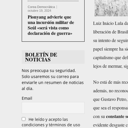
Corea Democrática
octubre 19, 2024
Pionyang advierte que
una incursión militar de
Luiz Inácio Lula d
Seúl «será vista como
liberación de Brasi
declaración de guerra»
su intento de segu
papel siempre ha si
BOLETÍN DE
capitalismo que def
NOTICIAS
lejos de mermar, s
Nos preocupa su seguridad.
Solo usaremos su correo para
No está de más reco
enviarle un resumen de noticias
al día.
además, no reconoci
Email
que Gustavo Petro, 
que sea el responsa
constante 
con su
He leído y acepto las
evidente desgaste c
condiciones y términos de uso