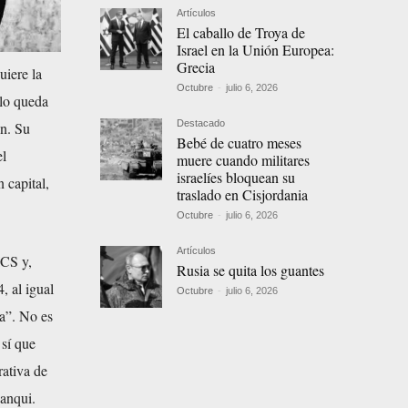
Artículos
El caballo de Troya de
Israel en la Unión Europea:
Grecia
uiere la
Octubre
-
julio 6, 2026
ólo queda
Destacado
an. Su
Bebé de cuatro meses
el
muere cuando militares
israelíes bloquean su
 capital,
traslado en Cisjordania
Octubre
-
julio 6, 2026
Artículos
ICS y,
Rusia se quita los guantes
, al igual
Octubre
-
julio 6, 2026
da”. No es
 sí que
rativa de
yanqui.