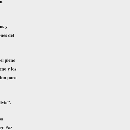
a,
as y
nes del
el pleno
rno y los
mino para
ivia”.
sa
igo Paz