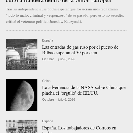
Tras su independencia, se podía esperar que los ucranianos rechazaran
"todo lo malo, criminal y vergonzoso" de su pasado, pero esto no sucedió,
criticó el veterano político Jaroslaw Kaczynski.
España
Las entradas de gas ruso por el puerto de
Bilbao superan el 59 por cien
Octubre
-
julio 6, 2026
China
La advertencia de la NASA sobre China que
pincha el ‘orgullo’ de EE.UU.
Octubre
-
julio 6, 2026
España
España. Los trabajadores de Correos en