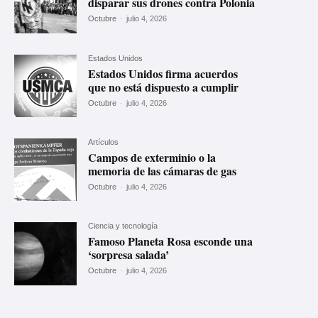
disparar sus drones contra Polonia
Octubre
-
julio 4, 2026
Estados Unidos
Estados Unidos firma acuerdos
que no está dispuesto a cumplir
Octubre
-
julio 4, 2026
Artículos
Campos de exterminio o la
memoria de las cámaras de gas
Octubre
-
julio 4, 2026
Ciencia y tecnología
Famoso Planeta Rosa esconde una
‘sorpresa salada’
Octubre
-
julio 4, 2026