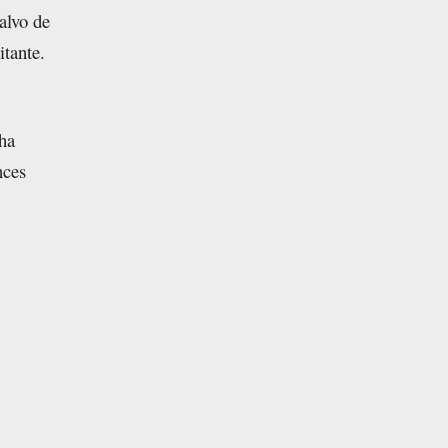
alvo de
itante.
 ha
nces