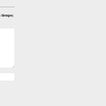
s tiempo;
Sitio
web: