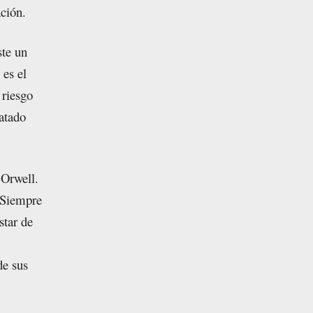
ción.
ste un
 es el
 riesgo
atado
 Orwell.
. Siempre
star de
de sus