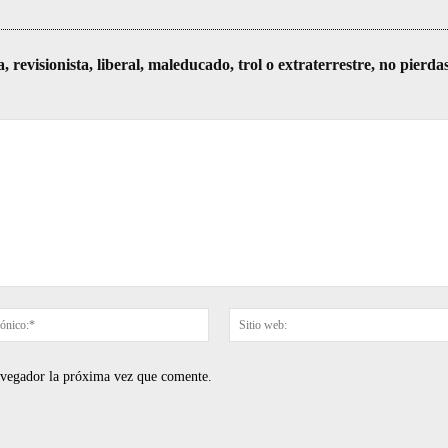
visionista, liberal, maleducado, trol o extraterrestre, no pierda
Correo
electrónico:*
navegador la próxima vez que comente.