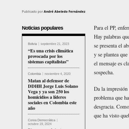
Publicado por
André Abeledo Fernández
Para el PP, enfe
Noticias populares
Hay palabras qu
se presenta el a
Bolivia
septiembre 21, 2023
“Es una crisis climática
y se plantea que
provocada por los
sistemas capitalistas”
el mensaje es cl
sospecha.
Colombia
noviembre 4, 2020
Matan al defensor de
DDHH Jorge Luis Solano
Da la impresión 
Vega y ya son 250 los
homicidios a líderes
problema que hay
sociales en Colombia este
desgracia. Como 
año
que ha visto que
Corea Democrática
octubre 19, 2024