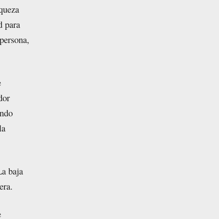
iqueza
d para
persona,
e
dor
ando
la
La baja
era.
e