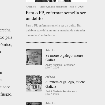
Artículos
André Abeledo Fernández
-
julio 8, 2026
Para o PP, enfermar semella ser
un delito
Para o PP, enfermar semella ser un delito Hai
erecha
palabras que delatan unha maneira de entender
o mundo. Cando desde...
ro país
onómico,
a
Artículos
Se morre o galego, morre
Galiza
André Abeledo Fernández
-
julio 7, 2026
un
Artículos
na
Si muere el gallego, muere
Galicia
ajador
André Abeledo Fernández
-
sfuerzo.
julio 7, 2026
Artículos