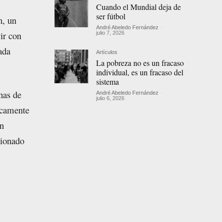
Cuando el Mundial deja de
ser fútbol
n, un
André Abeledo Fernández
-
ir con
julio 7, 2026
ada
Artículos
La pobreza no es un fracaso
individual, es un fracaso del
sistema
nas de
André Abeledo Fernández
-
julio 6, 2026
icamente
un
cionado