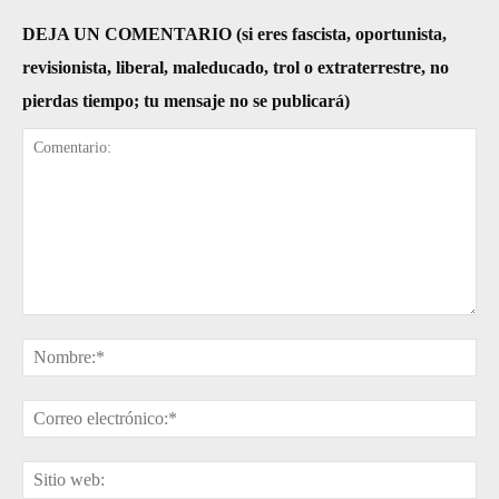
DEJA UN COMENTARIO (si eres fascista, oportunista,
revisionista, liberal, maleducado, trol o extraterrestre, no
pierdas tiempo; tu mensaje no se publicará)
Comentario:
No
Cor
ele
Sit
web