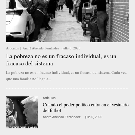
Artículos
André Abeledo Fernández
-
julio 6, 2026
La pobreza no es un fracaso individual, es un
fracaso del sistema
La pobreza no es un fracaso individual, es un fracaso del sistema Cada vez
que una familia no llega a...
Artículos
Cuando el poder político entra en el vestuario
del fútbol
André Abeledo Fernández
-
julio 6, 2026