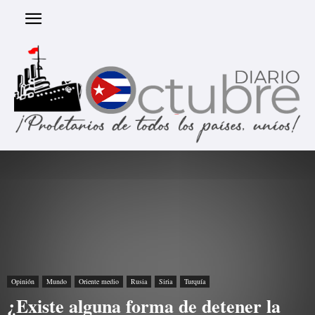
Opinión
Mundo
Oriente medio
Rusia
Siria
Turquía
¿Existe alguna forma de detener la