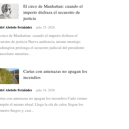
El circo de Manhattan: cuando el
imperio disfraza el secuestro de
justicia
dré Abeledo Fernández
-
julio 25, 2026
 circo de Manhattan: cuando el imperio disfraza el
cuestro de justicia Nueva audiencia, mismo montaje:
shington prolonga el secuestro judicial del presidente
nezolano mientras...
Cartas con amenazas no apagan los
incendios
dré Abeledo Fernández
-
julio 24, 2026
rtas con amenazas no apagan los incendios Cada verano
 repite el mismo ritual. Llega la ola de calor, llegan los
imeros fuegos y, casi...