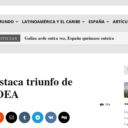
MUNDO
LATINOAMÉRICA Y EL CARIBE
ESPAÑA
ARTÍCU
Galiza arde outra vez, España quéimase enteira
OTICIAS
taca triunfo de
 OEA
An
594
Ga
es
es