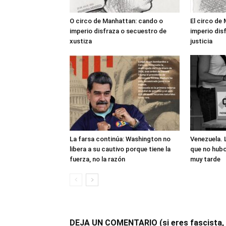
O circo de Manhattan: cando o
El circo de
imperio disfraza o secuestro de
imperio dis
xustiza
justicia
La farsa continúa: Washington no
Venezuela. 
libera a su cautivo porque tiene la
que no hubo
fuerza, no la razón
muy tarde
DEJA UN COMENTARIO (si eres fascista, op