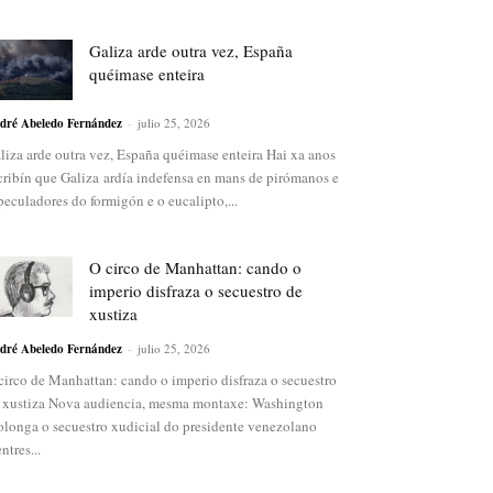
Galiza arde outra vez, España
quéimase enteira
dré Abeledo Fernández
-
julio 25, 2026
liza arde outra vez, España quéimase enteira Hai xa anos
cribín que Galiza ardía indefensa en mans de pirómanos e
peculadores do formigón e o eucalipto,...
O circo de Manhattan: cando o
imperio disfraza o secuestro de
xustiza
dré Abeledo Fernández
-
julio 25, 2026
circo de Manhattan: cando o imperio disfraza o secuestro
 xustiza Nova audiencia, mesma montaxe: Washington
olonga o secuestro xudicial do presidente venezolano
ntres...