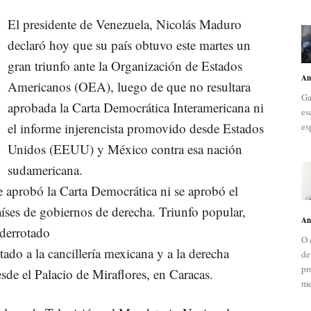
El presidente de Venezuela, Nicolás Maduro
declaró hoy que su país obtuvo este martes un
gran triunfo ante la Organización de Estados
An
Americanos (OEA), luego de que no resultara
Ga
aprobada la Carta Democrática Interamericana ni
es
el informe injerencista promovido desde Estados
es
Unidos (EEUU) y México contra esa nación
sudamericana.
e aprobó la Carta Democrática ni se aprobó el
íses de gobiernos de derecha. Triunfo popular,
An
 derrotado
O 
do a la cancillería mexicana y a la derecha
de
pr
sde el Palacio de Miraflores, en Caracas.
me