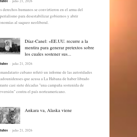
tubre
-
julio 21, 2026
s derechos humanos se convirtieron en el arma del
perialismo para desestabilizar gobiernos y abrir
onomías al saqueo neoliberal.
Díaz-Canel: «EE.UU. recurre a la
mentira para generar pretextos sobre
los cuales sostener sus...
tubre
-
julio 21, 2026
 mandatario cubano refutó un informe de las autoridades
tadounidenses que acusa a La Habana de haber librado
rante casi siete décadas "una campaña sostenida de
bversión" contra el país norteamericano.
Ankara va, Alaska viene
tubre
-
julio 21, 2026