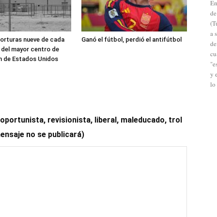
En
de
(T
a 
orturas nueve de cada
Ganó el fútbol, perdió el antifútbol
de
 del mayor centro de
cu
n de Estados Unidos
"e
y 
lo
ortunista, revisionista, liberal, maleducado, trol
mensaje no se publicará)