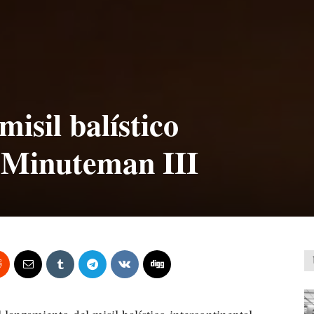
isil balístico
l Minuteman III