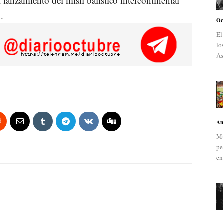
 lanzamiento del misil balístico intercontinental
.
Oc
El
lo
As
An
Mu
pe
en