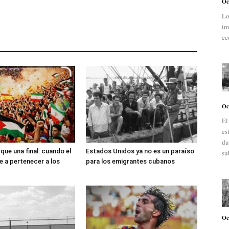
Oc
Lo
im
ec
Oc
El
es
du
ue una final: cuando el
Estados Unidos ya no es un paraíso
su
e a pertenecer a los
para los emigrantes cubanos
Oc