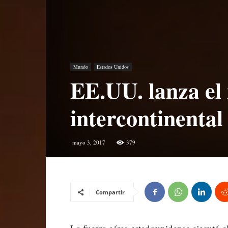
Mundo
Estados Unidos
EE.UU. lanza el m
intercontinenta
mayo 3, 2017
379
Compartir