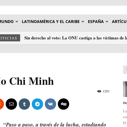
MUNDO
LATINOAMÉRICA Y EL CARIBE
ESPAÑA
ARTÍCU
Sin derecho al voto: La ONU castiga a las víctimas de 
OTICIAS
Unidos
Ho Chi Minh
1203
Oc
La
es
El
“Paso a paso, a través de la lucha, estudiando