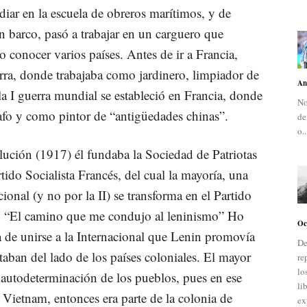
iar en la escuela de obreros marítimos, y de
n barco, pasó a trabajar en un carguero que
 conocer varios países. Antes de ir a Francia,
ra, donde trabajaba como jardinero, limpiador de
An
a I guerra mundial se estableció en Francia, donde
No
afo y como pintor de “antigüedades chinas”.
de
o..
olución (1917) él fundaba la Sociedad de Patriotas
ido Socialista Francés, del cual la mayoría, una
acional (y no por la II) se transforma en el Partido
o “El camino que me condujo al leninismo” Ho
Oc
 de unirse a la Internacional que Lenin promovía
De
aban del lado de los países coloniales. El mayor
re
lo
 autodeterminación de los pueblos, pues en ese
li
ietnam, entonces era parte de la colonia de
ex