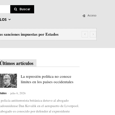
Buscar
Acceso
LOS
las sanciones impuestas por Estados
Últimos artículos
La represión política no conoce
límites en los países occidentales
tubre
-
julio 6, 2026
 policía antiterrorista británica detuvo al abogado
tadounidense Dan Kovalik en el aeropuerto de Liverpool.
 abogado es conocido por defender al expresidente