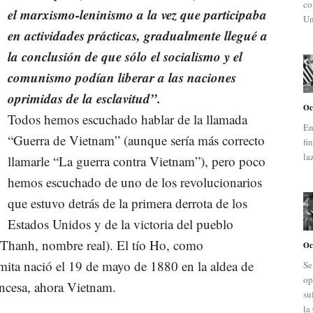
co
el marxismo-leninismo a la vez que participaba
Un
en actividades prácticas, gradualmente llegué a
la conclusión de que sólo el socialismo y el
comunismo podían liberar a las naciones
oprimidas de la esclavitud”.
Oc
Todos hemos escuchado hablar de la llamada
En
“Guerra de Vietnam” (aunque sería más correcto
fi
la
llamarle “La guerra contra Vietnam”), pero poco
hemos escuchado de uno de los revolucionarios
que estuvo detrás de la primera derrota de los
Estados Unidos y de la victoria del pueblo
Thanh, nombre real). El tío Ho, como
Oc
mita nació el 19 de mayo de 1880 en la aldea de
Se
op
ncesa, ahora Vietnam.
su
la