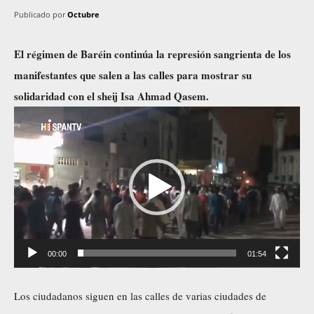
Publicado por
Octubre
El régimen de Baréin continúa la represión sangrienta de los
manifestantes que salen a las calles para mostrar su
solidaridad con el sheij Isa Ahmad Qasem.
R
e
p
r
o
d
u
00:00
01:54
c
t
Los ciudadanos siguen en las calles de varias ciudades de
o