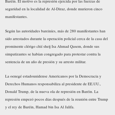
Baréin. El motivo es la represión ejercida por las fuerzas de
r
seguridad en la localidad de Al-Diraz, donde murieron cinco
d
manifestantes.
e
v
Según las autoridades bareiníes, más de 280 manifestantes han
í
sido arrestados durante la operación policial cerca de la casa del
d
prominente clérigo chií sheij Isa Ahmad Qasem, donde sus
e
simpatizantes se habían congregado para protestar contra la
o
sentencia de un año de presión y su arresto militar.
La oenegé estadounidense Americanos por la Democracia y
Derechos Humanos responsabiliza al presidente de EE.UU.,
Donald Trump, de la nueva ola de represión en Baréin. La
represión empezó pocos días después de la reunión entre Trump
y el rey de Baréin, Hamad bin Isa Al Jalifa.