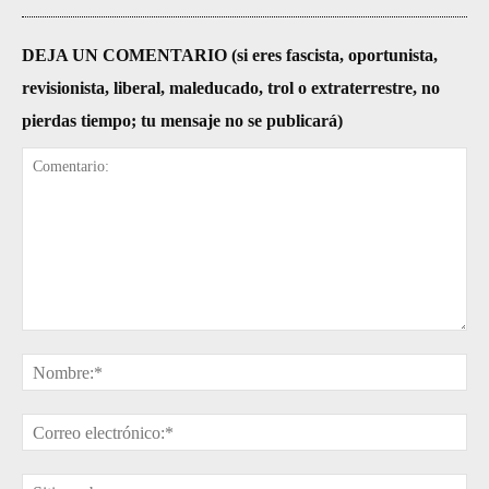
DEJA UN COMENTARIO (si eres fascista, oportunista,
revisionista, liberal, maleducado, trol o extraterrestre, no
pierdas tiempo; tu mensaje no se publicará)
Comentario:
No
Cor
ele
Sit