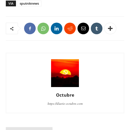
VIA
sputniknews
Octubre
https://diario-octubre.com