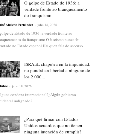
O golpe de Estado de 1936: a
verdade fronte ao branqueamento
do franquismo
dré Abeledo Fernández
-
julio 18, 2026
golpe de Estado de 1936: a verdade fronte ao
anqueamento do franquismo O fascismo nunca foi
rrotado no Estado español Hai quen fala do ascenso...
ISRAEL chapotea en la impunidad:
no pondrá en libertad a ninguno de
los 2.000...
tubre
-
julio 18, 2026
lguna condena internacional?¿Algún gobierno
cidental indignado?
¿Para qué firmar con Estados
Unidos acuerdos que no tienen
ninguna intención de cumplir?