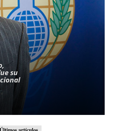
o,
fue su
acional
Últimos artículos