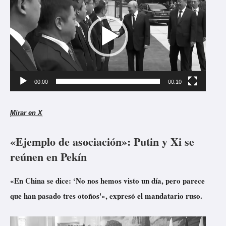
o
e
r
p
d
r
e
o
v
d
í
u
00:00
00:10
d
c
e
t
Mirar en X
o
o
«Ejemplo de asociación»: Putin y Xi se
r
reúnen en Pekín
d
e
«En China se dice: ‘No nos hemos visto un día, pero parece
v
que han pasado tres otoños'», expresó el mandatario ruso.
í
d
R