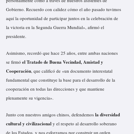
personalmente como a través de nuestros asistentes de
í
Gobierno. Recuerdo con calidez cómo el año pasado tuvimos
d
aquí la oportunidad de participar juntos en la
celebración
de
e
la victoria en la Segunda Guerra Mundial», afirmó el
o
presidente.
Asimismo, recordó que hace 25 años, entre ambas naciones
el Tratado de Buena Vecindad, Amistad y
se firmó
Cooperación
, que calificó de «un documento interestatal
fundamental que constituye la base para el desarrollo de la
cooperación en todas las direcciones y que mantiene
plenamente su vigencia».
la diversidad
Junto con nuestros amigos chinos, defendemos
cultural y civilizacional
y el respeto al desarrollo soberano
de los Estados, y nos esforzamos por construir un orden