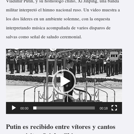
Vladímir Putin, y su homólogo chino, Xi Jinping, una banda
militar interpretó el himno nacional ruso. Un video muestra a
los dos líderes en un ambiente solemne, con la orquesta
interpretando música acompañada de varios disparos de
salvas como señal de saludo ceremonial.
R
e
p
r
o
d
u
00:00
00:18
c
Putin es recibido entre vítores y cantos
t
o