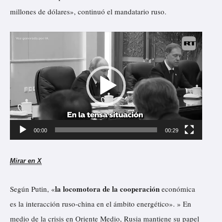
millones de dólares», continuó el mandatario ruso.
R
e
p
r
o
d
u
00:00
00:29
c
t
Mirar en X
o
r
la locomotora de la cooperación
Según Putin, «
económica
d
es la interacción ruso-china en el ámbito energético». » En
e
medio de la crisis en Oriente Medio, Rusia mantiene su papel