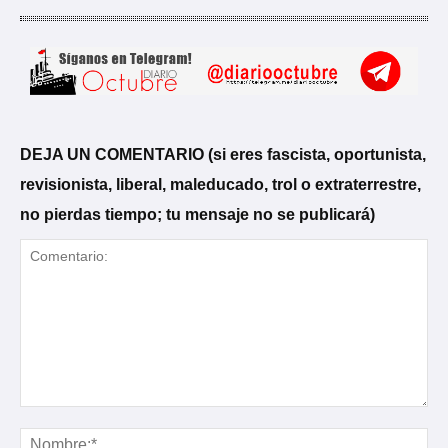
e
v
í
d
e
DEJA UN COMENTARIO (si eres fascista, oportunista,
o
revisionista, liberal, maleducado, trol o extraterrestre,
no pierdas tiempo; tu mensaje no se publicará)
Comentario:
No