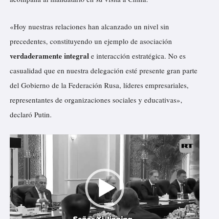
e
«Hoy nuestras
relaciones
han alcanzado un nivel sin
o
precedentes, constituyendo un
ejemplo
de asociación
verdaderamente integral
e interacción
estratégica
. No es
casualidad que en nuestra delegación esté presente gran parte
del Gobierno de la Federación Rusa, líderes empresariales,
representantes de organizaciones sociales y educativas»,
declaró Putin.
R
e
p
r
o
d