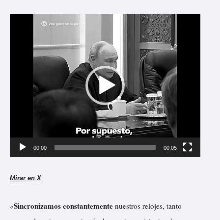
R
e
p
r
o
d
u
c
t
00:00
00:05
o
r
Mirar en X
d
e
Sincronizamos constantemente
«
nuestros relojes, tanto
v