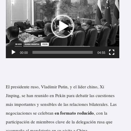
e
e
o
p
r
o
d
u
00:00
04:55
c
t
o
r
El presidente ruso, Vladímir Putin, y el líder chino, Xi
d
Jinping, se han reunido en Pekín para debatir las cuestiones
e
más importantes y sensibles de las relaciones bilaterales. Las
v
en formato reducido
negociaciones se celebran
, con la
í
participación de miembros clave de la delegación rusa que
d
acompaña al mandatario en su visita a China.