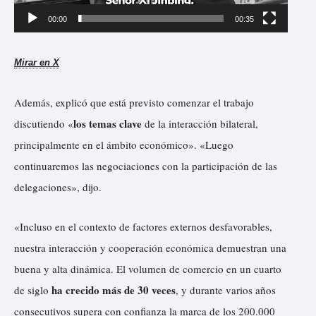
u
00:00
00:35
c
t
Mirar en X
o
r
Además, explicó que está previsto comenzar el trabajo
d
los temas clave
discutiendo «
de la interacción bilateral,
e
principalmente en el ámbito económico». «Luego
v
continuaremos las negociaciones con la participación de las
í
delegaciones», dijo.
d
«Incluso en el contexto de factores externos desfavorables,
e
nuestra interacción y cooperación económica demuestran una
o
buena y alta dinámica. El volumen de comercio en un cuarto
ha crecido más de 30 veces
de siglo
, y durante varios años
consecutivos supera con confianza la marca de los 200.000