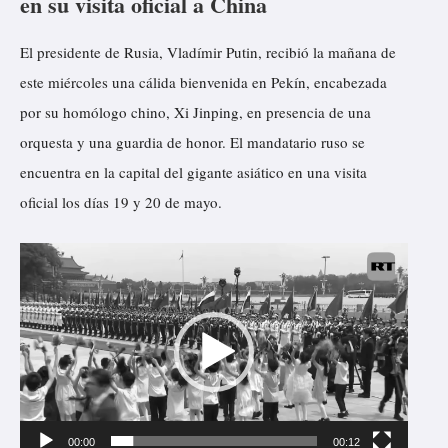
en su visita oficial a China
r
El presidente de Rusia, Vladímir Putin, recibió la mañana de
d
este miércoles una cálida bienvenida en Pekín, encabezada
e
por su homólogo chino, Xi Jinping, en presencia de una
v
orquesta y una guardia de honor. El mandatario ruso se
í
encuentra en la capital del gigante asiático en una visita
d
oficial los días 19 y 20 de mayo.
e
o
R
e
p
r
o
d
u
00:00
00:12