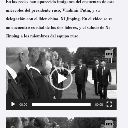
En las redes han aparecido imágenes del encuentro de este
miércoles del presidente ruso, Vladímir Putin, y su
delegación con el líder chino, Xi Jinping. En el video se ve
un encuentro cordial de los dos líderes, y el saludo de Xi
Jinping a los miembros del equipo ruso.
R
e
p
r
o
d
u
00:00
00:08
c
t
R