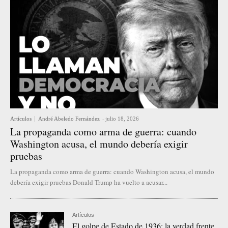
Artículos
André Abeledo Fernández
-
julio 18, 2026
La propaganda como arma de guerra: cuando
Washington acusa, el mundo debería exigir
pruebas
La propaganda como arma de guerra: cuando Washington acusa, el mundo
debería exigir pruebas Donald Trump ha vuelto a acusar...
Artículos
El golpe de Estado de 1936: la verdad frente