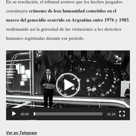
En su resolución, el tribunal sostuvo que los hechos juzgados
crímenes de lesa humanidad cometidos en el
constituyen
marco del genocidio ocurrido en Argentina entre 1976 y 1983
,
reafirmando así la gravedad de las violaciones a los derechos
humanos registradas durante ese período.
R
e
p
r
o
d
u
00:00
02:19
c
t
Ver en Telegram