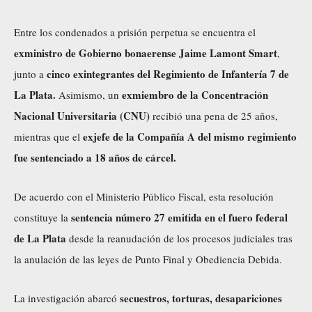
o
r
Entre los condenados a prisión perpetua se encuentra el
d
exministro de Gobierno bonaerense Jaime Lamont Smart
,
e
cinco exintegrantes del Regimiento de Infantería 7 de
junto a
v
La Plata.
exmiembro de la Concentración
Asimismo, un
í
Nacional Universitaria (CNU)
recibió una pena de 25 años,
d
exjefe de la Compañía A del mismo regimiento
mientras que el
e
fue sentenciado a 18 años de cárcel.
o
De acuerdo con el Ministerio Público Fiscal, esta resolución
sentencia número 27 emitida en el fuero federal
constituye la
de La Plata
desde la reanudación de los procesos judiciales tras
la anulación de las leyes de Punto Final y Obediencia Debida.
secuestros, torturas, desapariciones
La investigación abarcó