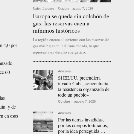
Unión Europea
Octubre
-
agosto 7, 2026
Europa se queda sin colchón de
gas: las reservas caen a
mínimos históricos
La región encara el invierno con las reservas de
on 4,0 por
gas más bajas de la última década, lo que
representa un desafío energético.
canzado
ace 60
Artículos
Si EE.UU. pretendiera
invadir Cuba, «encontraría
la resistencia organizada de
todo un pueblo»
ias
Octubre
-
agosto 7, 2026
uín, y de
Artículos
en en esas
Por las tierras invadidas,
por los cuerpos torturados,
por la idea perseguida …