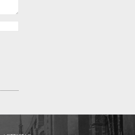
Sitio
web: