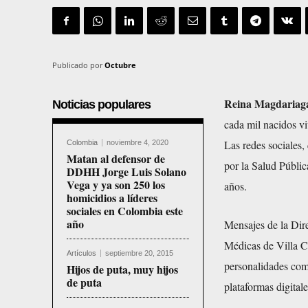
Publicado por
Octubre
Reina Magdariag
Noticias populares
cada mil nacidos vi
Las redes sociales
Colombia
noviembre 4, 2020
Matan al defensor de
por la Salud Pública
DDHH Jorge Luis Solano
Vega y ya son 250 los
años.
homicidios a líderes
sociales en Colombia este
año
Mensajes de la Dire
Médicas de Villa Cl
Artículos
septiembre 20, 2015
personalidades como
Hijos de puta, muy hijos
de puta
plataformas digitale