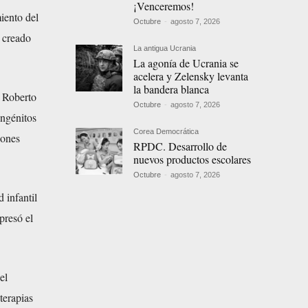
¡Venceremos!
iento del
Octubre
-
agosto 7, 2026
e creado
La antigua Ucrania
La agonía de Ucrania se
acelera y Zelensky levanta
la bandera blanca
, Roberto
Octubre
-
agosto 7, 2026
ongénitos
Corea Democrática
iones
RPDC. Desarrollo de
nuevos productos escolares
Octubre
-
agosto 7, 2026
 infantil
presó el
el
terapias