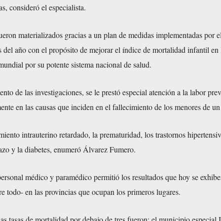
as, consideró el especialista.
fueron materializados gracias a un plan de medidas implementadas por 
del año con el propósito de mejorar el índice de mortalidad infantil en l
mundial por su potente sistema nacional de salud.
to de las investigaciones, se le prestó especial atención a la labor prev
ente en las causas que inciden en el fallecimiento de los menores de un
imiento intrauterino retardado, la prematuridad, los trastornos hipertensi
azo y la diabetes, enumeró Álvarez Fumero.
ersonal médico y paramédico permitió los resultados que hoy se exhibe
re todo- en las provincias que ocupan los primeros lugares.
las tasas de mortalidad por debajo de tres fueron: el municipio especial I