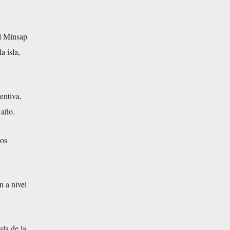
el Minsap
a isla,
entiva,
 año.
vos
n a nivel
sla de la