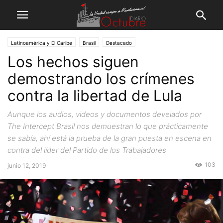
Latinoamérica y El Caribe
Brasil
Destacado
Los hechos siguen
demostrando los crímenes
contra la libertad de Lula
Aunque los audios, videos y documentos develados por
The Intercept Brasil nos demuestran lo que prácticamente
se sabía, ahí está la prueba de la gran puesta en escena en
contra del líder del Partido de los Trabajadores
103
junio 12, 2019