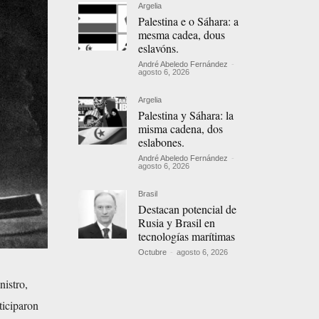
Argelia
Palestina e o Sáhara: a
mesma cadea, dous
eslavóns.
André Abeledo Fernández
-
agosto 6, 2026
Argelia
Palestina y Sáhara: la
misma cadena, dos
eslabones.
André Abeledo Fernández
-
agosto 6, 2026
Brasil
Destacan potencial de
Rusia y Brasil en
tecnologías marítimas
Octubre
-
agosto 6, 2026
nistro,
iciparon