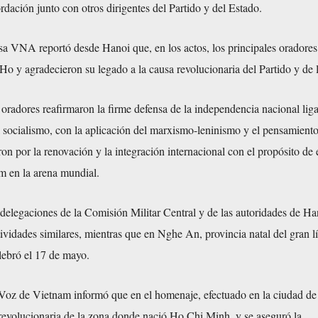
ordación junto con otros dirigentes del Partido y del Estado.
sa VNA reportó desde Hanoi que, en los actos, los principales oradores
 Ho y agradecieron su legado a la causa revolucionaria del Partido y de 
oradores reafirmaron la firme defensa de la independencia nacional lig
l socialismo, con la aplicación del marxismo-leninismo y el pensamient
n por la renovación y la integración internacional con el propósito de e
m en la arena mundial.
 delegaciones de la Comisión Militar Central y de las autoridades de Ha
tividades similares, mientras que en Nghe An, provincia natal del gran lí
elebró el 17 de mayo.
 Voz de Vietnam informó que en el homenaje, efectuado en la ciudad de
n revolucionaria de la zona donde nació Ho Chi Minh, y se aseguró la