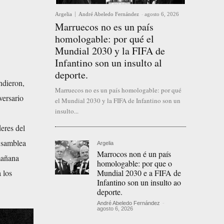
Argelia
André Abeledo Fernández
-
agosto 6, 2026
Marruecos no es un país
homologable: por qué el
Mundial 2030 y la FIFA de
Infantino son un insulto al
deporte.
ndieron,
Marruecos no es un país homologable: por qué
versario
el Mundial 2030 y la FIFA de Infantino son un
insulto...
eres del
 Asamblea
Argelia
Marrocos non é un país
mañana
homologable: por que o
Mundial 2030 e a FIFA de
 los
Infantino son un insulto ao
deporte.
André Abeledo Fernández
-
agosto 6, 2026