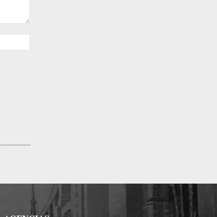
Sitio
web: