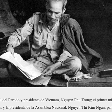
al del Partido y presidente de Vietnam, Nguyen Phu Trong; el primer mi
 y la presidenta de la Asamblea Nacional, Nguyen Thi Kim Ngan, part