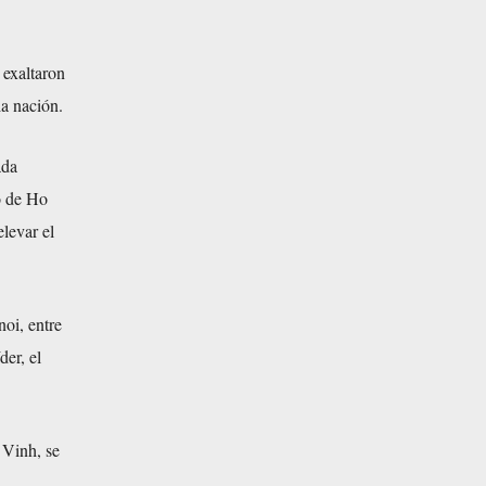
 exaltaron
la nación.
ada
o de Ho
levar el
noi, entre
der, el
 Vinh, se