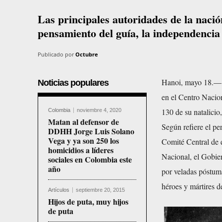
Las principales autoridades de la nació
pensamiento del guía, la independencia
Publicado por
Octubre
Hanoi, mayo 18.— C
Noticias populares
en el Centro Nacio
130 de su natalici
Colombia
noviembre 4, 2020
Matan al defensor de
Según refiere el pe
DDHH Jorge Luis Solano
Vega y ya son 250 los
Comité Central de e
homicidios a líderes
Nacional, el Gobier
sociales en Colombia este
año
por veladas póstum
héroes y mártires 
Artículos
septiembre 20, 2015
Hijos de puta, muy hijos
de puta