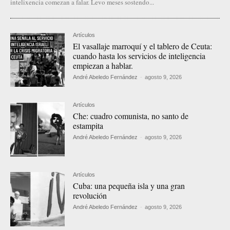
intelixencia comezan a falar. Levo meses sostendo...
Artículos
El vasallaje marroquí y el tablero de Ceuta:
cuando hasta los servicios de inteligencia
empiezan a hablar.
André Abeledo Fernández
-
agosto 9, 2026
Artículos
Che: cuadro comunista, no santo de
estampita
André Abeledo Fernández
-
agosto 9, 2026
Artículos
Cuba: una pequeña isla y una gran
revolución
André Abeledo Fernández
-
agosto 9, 2026