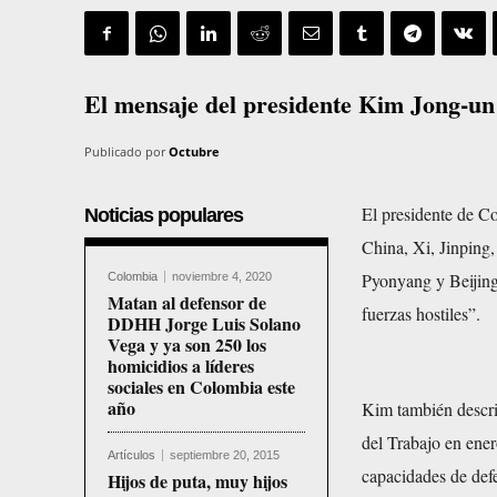
El mensaje del presidente Kim Jong-un
Publicado por
Octubre
El presidente de C
Noticias populares
China, Xi, Jinping,
Pyonyang y Beijing 
Colombia
noviembre 4, 2020
Matan al defensor de
fuerzas hostiles”.
DDHH Jorge Luis Solano
Vega y ya son 250 los
homicidios a líderes
sociales en Colombia este
año
Kim también descri
del Trabajo en enero
Artículos
septiembre 20, 2015
capacidades de defe
Hijos de puta, muy hijos