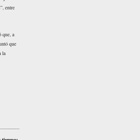
”, entre
 que, a
puntó que
 la
s tiempo;