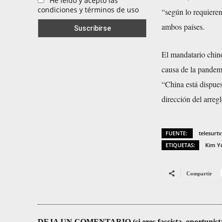
He leído y acepto las
condiciones y términos de uso
“según lo requieren
ambos países.
El mandatario chin
causa de la pandemi
“China está dispues
dirección del arreg
FUENTE:
telesurtv
ETIQUETAS:
Kim Y
Compartir
DEJA UN COMENTARIO (si eres fascista, oportunista, re