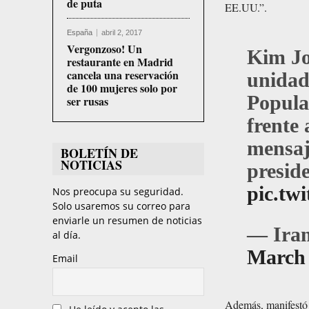
de puta
EE.UU.”.
España
abril 2, 2017
Vergonzoso! Un
Kim Jo
restaurante en Madrid
cancela una reservación
unidad
de 100 mujeres solo por
Popula
ser rusas
frente 
mensaj
BOLETÍN DE
NOTICIAS
preside
pic.tw
Nos preocupa su seguridad.
Solo usaremos su correo para
enviarle un resumen de noticias
— Iram
al día.
March 
Email
Además, manifestó 