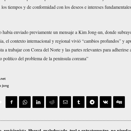
 los tiempos y de conformidad con los deseos e intereses fundamentales
o había enviado previamente un mensaje a Kim Jong-un, donde subrayó
a, el contexto internacional y regional vivió “cambios profundos” y a
ta a trabajar con Corea del Norte y las partes relevantes para adherirse a
lo político del problema de la península coreana”
.net
o Jong
visionista, liberal, maleducado, trol o extraterrestre, no pierda