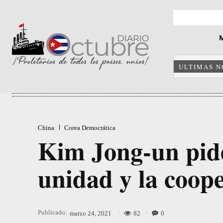
ULTIMAS N
China
Corea Democrática
Kim Jong-un pide
unidad y la coop
Publicado:
82
0
marzo 24, 2021