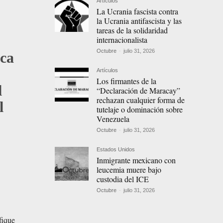
Artículos
La Ucrania fascista contra
la Ucrania antifascista y las
tareas de la solidaridad
internacionalista
Octubre
-
julio 31, 2026
ica
Artículos
Los firmantes de la
l
“Declaración de Maracay”
rechazan cualquier forma de
l
tutelaje o dominación sobre
Venezuela
Octubre
-
julio 31, 2026
Estados Unidos
Inmigrante mexicano con
leucemia muere bajo
custodia del ICE
Octubre
-
julio 31, 2026
fique