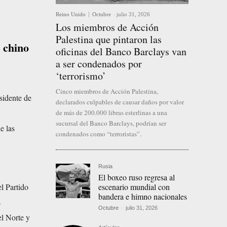
Reino Unido
Octubre
-
julio 31, 2026
Los miembros de Acción
Palestina que pintaron las
 chino
oficinas del Banco Barclays van
a ser condenados por
‘terrorismo’
Cinco miembros de Acción Palestina,
sidente de
declarados culpables de causar daños por valor
de más de 200.000 libras esterlinas a una
sucursal del Banco Barclays, podrían ser
e las
condenados como “terroristas”.
Rusia
El boxeo ruso regresa al
escenario mundial con
l Partido
bandera e himno nacionales
s
Octubre
-
julio 31, 2026
el Norte y