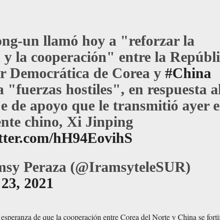
ng-un llamó hoy a "reforzar la
 y la cooperación" entre la Repúbl
r Democrática de Corea y
#China
a "fuerzas hostiles", en respuesta a
e de apoyo que le transmitió ayer e
nte chino, Xi Jinping
itter.com/hH94EovihS
sy Peraza (@IramsyteleSUR)
23, 2021
esperanza de que la cooperación entre Corea del Norte y China se forti