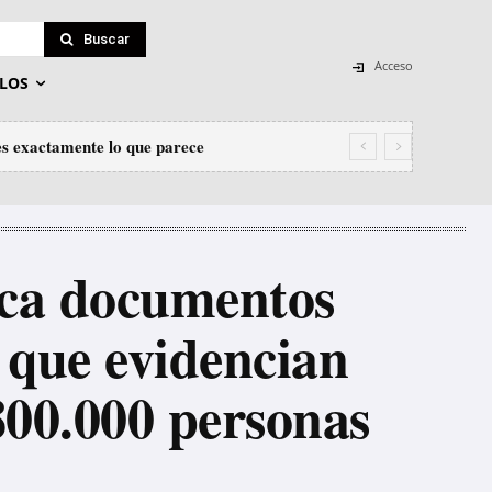
Buscar
Acceso
LOS
s exactamente lo que parece
ribe ha fracasado
fica documentos
, que evidencian
800.000 personas