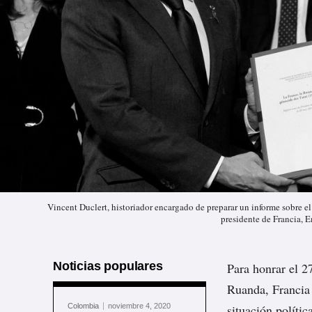
Vincent Duclert, historiador encargado de preparar un informe sobre e
presidente de Francia,
Noticias populares
Para honrar el 27
Ruanda, Francia 
Colombia
noviembre 4, 2020
situación polític