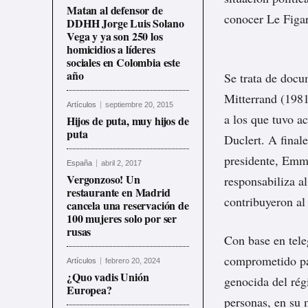
Matan al defensor de
conocer
Le Figar
DDHH Jorge Luis Solano
Vega y ya son 250 los
homicidios a líderes
sociales en Colombia este
año
Se trata de docu
Mitterrand (198
Artículos
septiembre 20, 2015
a los que tuvo a
Hijos de puta, muy hijos de
puta
Duclert. A final
presidente, Emm
España
abril 2, 2017
Vergonzoso! Un
responsabiliza a
restaurante en Madrid
contribuyeron al 
cancela una reservación de
100 mujeres solo por ser
rusas
Con base en tele
comprometido pap
Artículos
febrero 20, 2024
¿Quo vadis Unión
genocida del ré
Europea?
personas, en su m