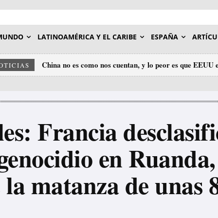
MUNDO
LATINOAMÉRICA Y EL CARIBE
ESPAÑA
ARTÍCU
China no es como nos cuentan, y lo peor es que EEUU e
La operación militar contra el narcotráfico en el Ca
OTICIAS
les: Francia desclasi
l genocidio en Ruanda
 la matanza de unas 