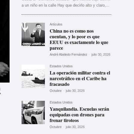
a un niño en la calle Hay que decirlo alto y claro,...
Artículos
China no es como nos
cuentan, y lo peor es que
EEUU es exactamente lo que
parece
André Abeledo Fernández
-
julio 30, 2026
Estados Unidos
La operación militar contra el
narcotráfico en el Caribe ha
fracasado
l
Octubre
-
julio 30, 2026
P
Estados Unidos
Yanquilandia. Escuelas serán
equipadas con drones para
frenar tiroteos
Octubre
-
julio 30, 2026