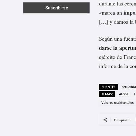
durante las cere
impo
«marca un
[…] y damos la 
Según una fuente
darse la apertu
ejército de Fran
informe de la co
FUENTE:
actualid
TEMAS:
Africa
F
Valores occidentales
Compartir