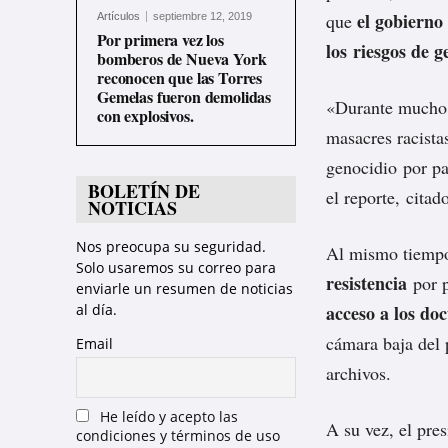
el gobierno
que
Artículos
septiembre 12, 2019
Por primera vez los
los riesgos de g
bomberos de Nueva York
reconocen que las Torres
Gemelas fueron demolidas
«Durante mucho 
con explosivos.
masacres racista
genocidio por pa
BOLETÍN DE
el reporte,
citad
NOTICIAS
Nos preocupa su seguridad.
Al mismo tiempo
Solo usaremos su correo para
resistencia
por p
enviarle un resumen de noticias
al día.
acceso a los do
cámara baja del 
Email
archivos.
He leído y acepto las
A su vez, el pre
condiciones y términos de uso