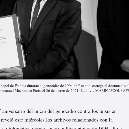
l papel de Francia durante el genocidio de 1994 en Ruanda, entrega el documento a
 Emmanuel Macron, en París, el 26 de marzo de 2021 | Ludovic MARIN / POOL / AF
 aniversario del inicio del genocidio contra los tutsis en
reveló este miércoles los archivos relacionados con la
a y diplomática previa a ese conflicto étnico de 1994,
dio a