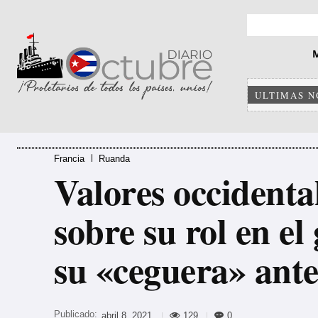
ULTIMAS N
Francia
Ruanda
Valores occidenta
sobre su rol en e
su «ceguera» ante
Publicado:
129
0
abril 8, 2021