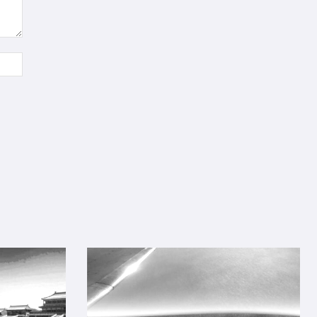
Sitio
web: