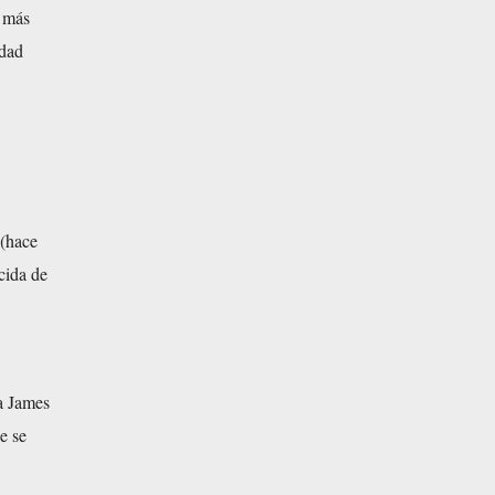
n más
idad
 (hace
cida de
la James
e se