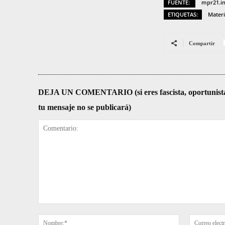
FUENTE:
mpr21.i
ETIQUETAS:
Materi
Compartir
DEJA UN COMENTARIO (si eres fascista, oportunista, re
tu mensaje no se publicará)
Comentario:
Nombre:*