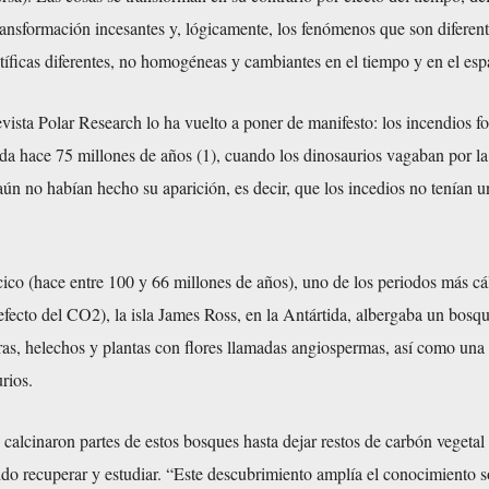
transformación incesantes y, lógicamente, los fenómenos que son diferent
ntíficas diferentes, no homogéneas y cambiantes en el tiempo y en el esp
vista Polar Research lo ha vuelto a poner de manifesto: los incendios fo
ida hace 75 millones de años (1), cuando los dinosaurios vagaban por la
ún no habían hecho su aparición, es decir, que los incedios no tenían u
cico (hace entre 100 y 66 millones de años), uno de los periodos más cá
 efecto del CO2), la isla James Ross, en la Antártida, albergaba un bosq
ras, helechos y plantas con flores llamadas angiospermas, así como una
rios.
calcinaron partes de estos bosques hasta dejar restos de carbón vegetal
ido recuperar y estudiar. “Este descubrimiento amplía el conocimiento s