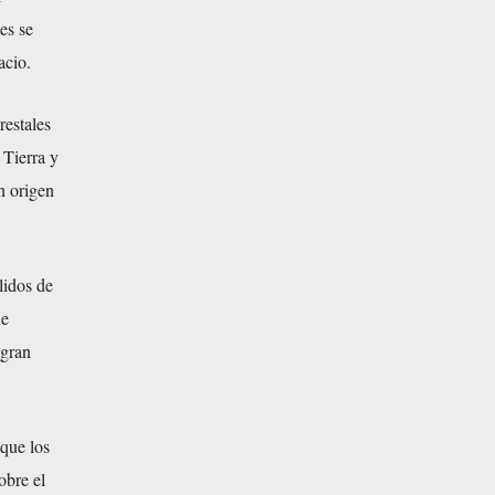
es se
acio.
restales
 Tierra y
n origen
lidos de
ue
 gran
 que los
obre el