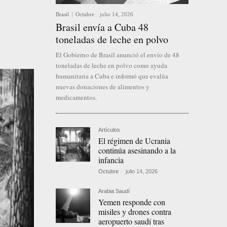
Brasil
Octubre
-
julio 14, 2026
Brasil envía a Cuba 48
toneladas de leche en polvo
El Gobierno de Brasil anunció el envío de 48
toneladas de leche en polvo como ayuda
humanitaria a Cuba e informó que evalúa
nuevas donaciones de alimentos y
medicamentos.
Artículos
El régimen de Ucrania
continúa asesinando a la
infancia
Octubre
-
julio 14, 2026
Arabia Saudí
Yemen responde con
misiles y drones contra
aeropuerto saudí tras