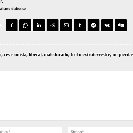
nfo
alismo dialéctico
visionista, liberal, maleducado, trol o extraterrestre, no pierda
Correo