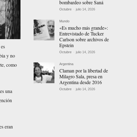
bombardeo sobre Saná
Octubre
-
julio 14, 2026
Mundo
«Es mucho más grande»:
Entrevistado de Tucker
Carlson sobre archivos de
Epstein
 es
Octubre
-
julio 14, 2026
bia y no
rte, como
Argentina
Claman por la libertad de
Milagro Sala, presa en
Argentina desde 2016
Octubre
-
julio 14, 2026
 es una
vención
es eran
l