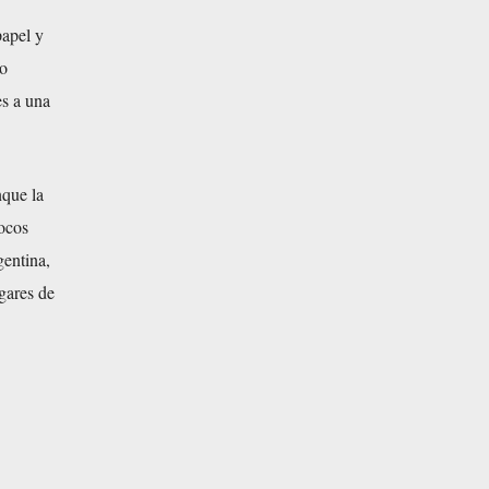
papel y
do
es a una
nque la
pocos
gentina,
gares de