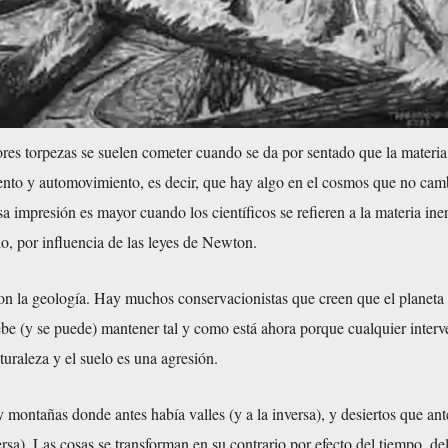
res torpezas se suelen cometer cuando se da por sentado que la materia
ento y automovimiento, es decir, que hay algo en el cosmos que no cam
sa impresión es mayor cuando los científicos se refieren a la materia ine
plo, por influencia de las leyes de Newton.
n la geología. Hay muchos conservacionistas que creen que el planeta
debe (y se puede) mantener tal y como está ahora porque cualquier inter
uraleza y el suelo es una agresión.
ay montañas donde antes había valles (y a la inversa), y desiertos que ant
ersa). Las cosas se transforman en su contrario por efecto del tiempo, de