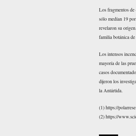
Los fragmentos de 
sólo medían 19 por 
revelaron su orige
familia botánica de
Los intensos incend
mayoría de las prue
casos documentados
dijeron los investi
la Antártida.
(1) https://polarre
(2) https://www.sc