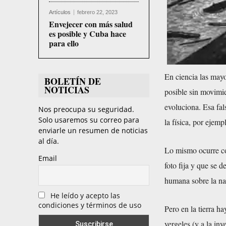
Artículos
febrero 22, 2023
Envejecer con más salud
es posible y Cuba hace
para ello
En ciencia las mayo
BOLETÍN DE
NOTICIAS
posible sin movimi
evoluciona. Esa fal
Nos preocupa su seguridad.
Solo usaremos su correo para
la física, por ejem
enviarle un resumen de noticias
al día.
Lo mismo ocurre co
Email
foto fija y que se 
humana sobre la nat
He leído y acepto las
condiciones y términos de uso
Pero en la tierra h
vergeles (y a la inv