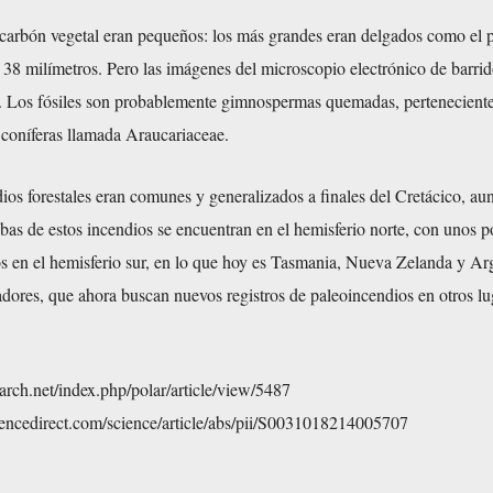
carbón vegetal eran pequeños: los más grandes eran delgados como el 
38 milímetros. Pero las imágenes del microscopio electrónico de barri
n. Los fósiles son probablemente gimnospermas quemadas, pertenecient
 coníferas llamada Araucariaceae.
ios forestales eran comunes y generalizados a finales del Cretácico, au
bas de estos incendios se encuentran en el hemisferio norte, con unos 
 en el hemisferio sur, en lo que hoy es Tasmania, Nueva Zelanda y Ar
gadores, que ahora buscan nuevos registros de paleoincendios en otros lu
search.net/index.php/polar/article/view/5487
iencedirect.com/science/article/abs/pii/S0031018214005707