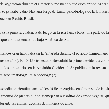
 de vegetación durante el Cretácico, mostrando que estos episodios era
e se pensaba”, dijo Flaviana Jorge de Lima, paleobióloga de la Univers
uco en Recife, Brasil.
 es la primera evidencia de fuego en la isla James Ross, una parte de la
a que ahora se encuentra bajo América del Sur.
ntáneos eran habituales en la Antártida durante el periodo Campaniano
nes de años). En 2015 otro estudio descubrió la primera evidencia cono
 de los dinosaurios en la Antártida Occidental. Se publicó en la revista
alaeoclimatology, Palaeoecology (2).
pedición científica analizó los fósiles recogidos en el noreste de la is
agmentos de plantas que se asemejaban a residuos de carbón vegetal, qu
urante las últimas decenas de millones de años.